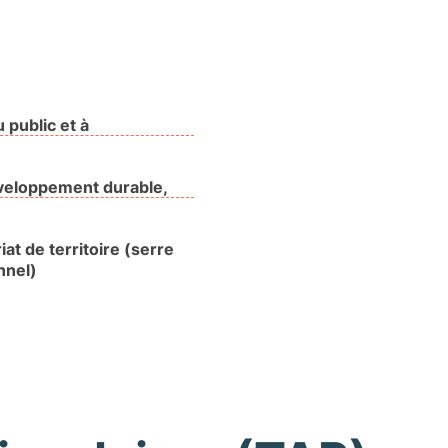
 public et à
éveloppement durable,
at de territoire (serre
nnel)