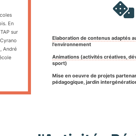
coles
is. En
 TAP sur
Elaboration de contenus adaptés au
, Cyrano
l'environnement
, André
Animations (activités créatives, d
école
sport)
Mise en oeuvre de projets partenari
pédagogique, jardin intergénératio