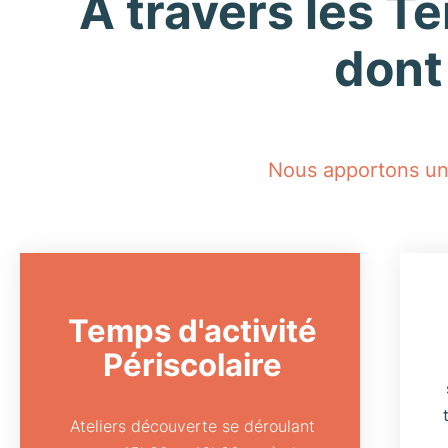
À travers les T
dont
Nous apportons une
Temps d'activité
Périscolaire
Ateliers découverte se déroulant