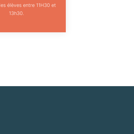
es élèves entre 11H30 et
13h30.