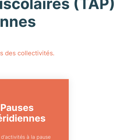
iscolaires (TAP)
ennes
 des collectivités.
Pauses
ridiennes
d'activités à la pause