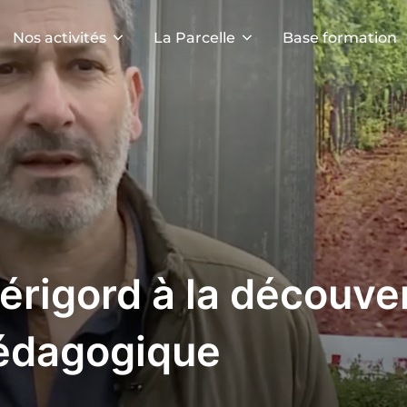
Nos activités
La Parcelle
Base formation
érigord à la découve
Pédagogique