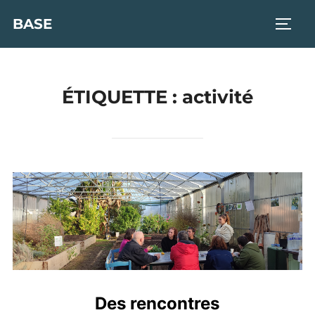
Aller
BASE
PERM
au
contenu
ÉTIQUETTE :
activité
Des rencontres