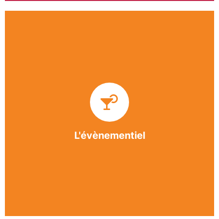
Impliquée dans un grand nombre d’événements
culturels et sportifs du bergeracois, l’association
BASE apporte des solutions innovantes et
originales dans l’organisation des manifestations,
festivals, conventions, colloques et assemblées
générales.
L'évènementiel
En savoir +