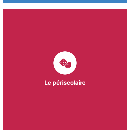
Le pôle périscolaire de BASE a pour mission
d’intervenir dans les écoles primaires du
bergeracois. A travers les Temps d’Activités
Périscolaires (TAP) et les Pauses Méridiennes, nous
apportons une réponse adaptée et individualisée
aux besoins des collectivités.
Le périscolaire
En savoir +