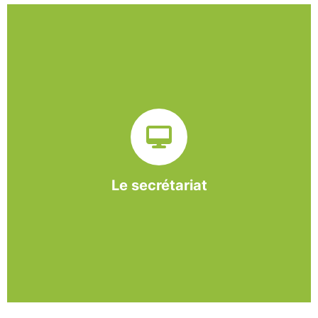
Sur ce pôle nous formons nos salariés aux travaux de
bureautique et de réception : comptabilité, gestion des
dossiers administratifs, courriers, accueil téléphonique.
Cette expérience est systématiquement couplée à une
formation pour permettre aux employés d'être
pleinement opérationnels à l'issue de leur CDDI.
Le secrétariat
En savoir +