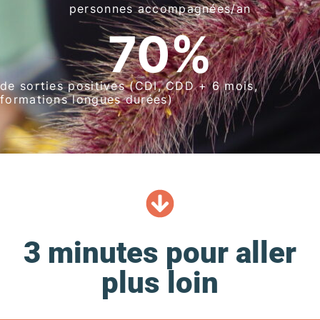
personnes accompagnées/an
70
%
de sorties positives (CDI, CDD + 6 mois,
formations longues durées)
3 minutes pour aller
plus loin