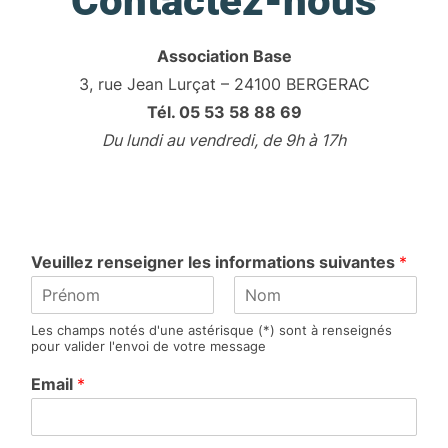
Contactez-nous
Association Base
3, rue Jean Lurçat – 24100 BERGERAC
Tél. 05 53 58 88 69
Du lundi au vendredi, de 9h à 17h
Veuillez renseigner les informations suivantes
*
P
N
Les champs notés d'une astérisque (*) sont à renseignés
r
o
pour valider l'envoi de votre message
é
m
n
Email
*
o
m