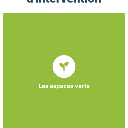
De l’entretien régulier à la création d’un espace
paysager, l’association BASE propose et réalise
des interventions à la demande des entreprises et
collectivités locales.
Les espaces verts
En savoir +