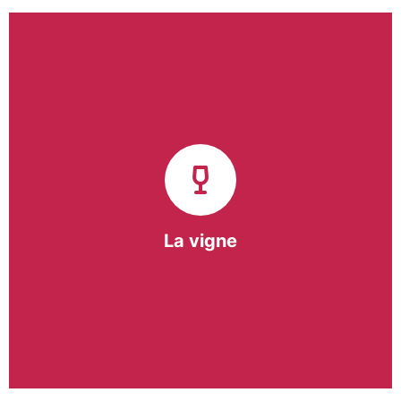
Notre pôle vigne (ACI) et notre Entreprise
d’Insertion (EI) accompagnent une vingtaine de
vignerons de la région sur l’ensemble de leurs
travaux viticoles.
Notre partenariat privilégié avec un
vigneron de la région nous a permis de créer une
Parcelle Pédagogique.
La vigne
En savoir +