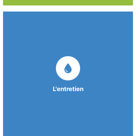
Nos équipes mobiles et consciencieuses vous
garantissent une prestation de nettoyage de
qualité.
L'entretien
En savoir +