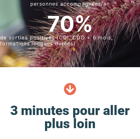
personnes accompagnées/an
70
%
de sorties positives (CDI, CDD + 6 mois,
formations longues durées)
3 minutes pour aller
plus loin