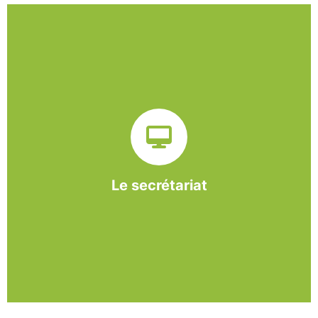
Sur ce pôle nous formons nos salariés aux travaux de
bureautique et de réception : comptabilité, gestion des
dossiers administratifs, courriers, accueil téléphonique.
Cette expérience est systématiquement couplée à une
formation pour permettre aux employés d'être
pleinement opérationnels à l'issue de leur CDDI.
Le secrétariat
En savoir +