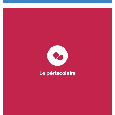
Le pôle périscolaire de BASE a pour mission
d’intervenir dans les écoles primaires du
bergeracois. A travers les Temps d’Activités
Périscolaires (TAP) et les Pauses Méridiennes, nous
apportons une réponse adaptée et individualisée
aux besoins des collectivités.
Le périscolaire
En savoir +