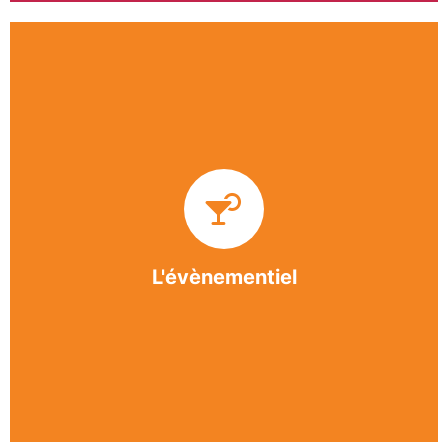
Impliquée dans un grand nombre d’événements
culturels et sportifs du bergeracois, l’association
BASE apporte des solutions innovantes et
originales dans l’organisation des manifestations,
festivals, conventions, colloques et assemblées
générales.
L'évènementiel
En savoir +