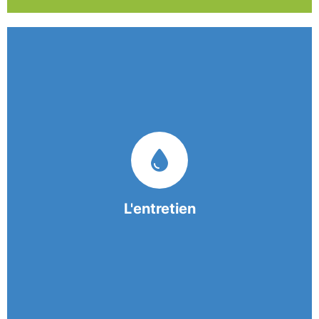
Nos équipes mobiles et consciencieuses vous
garantissent une prestation de nettoyage de
qualité.
L'entretien
En savoir +