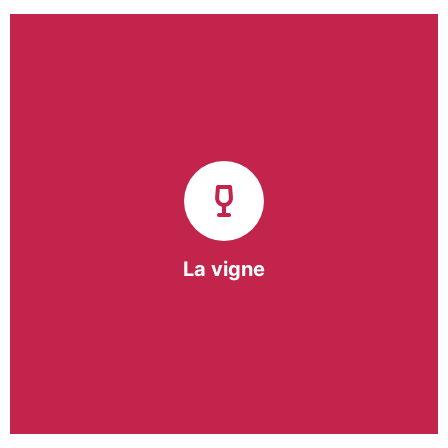
Notre pôle vigne (ACI) et notre Entreprise
d’Insertion (EI) accompagnent une vingtaine de
vignerons de la région sur l’ensemble de leurs
travaux viticoles.
Notre partenariat privilégié avec un
vigneron de la région nous a permis de créer une
Parcelle Pédagogique.
La vigne
En savoir +