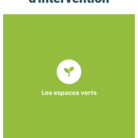
De l’entretien régulier à la création d’un espace
paysager, l’association BASE propose et réalise
des interventions à la demande des entreprises et
collectivités locales.
Les espaces verts
En savoir +