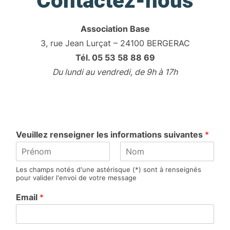
Contactez-nous
Association Base
3, rue Jean Lurçat – 24100 BERGERAC
Tél. 05 53 58 88 69
Du lundi au vendredi, de 9h à 17h
Veuillez renseigner les informations suivantes
*
P
N
Les champs notés d'une astérisque (*) sont à renseignés
r
o
pour valider l'envoi de votre message
é
m
n
Email
*
o
m