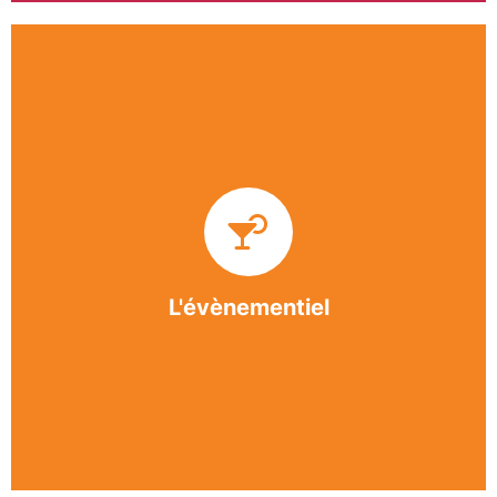
Impliquée dans un grand nombre d’événements
culturels et sportifs du bergeracois, l’association
BASE apporte des solutions innovantes et
originales dans l’organisation des manifestations,
festivals, conventions, colloques et assemblées
générales.
L'évènementiel
En savoir +