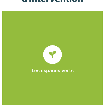
De l’entretien régulier à la création d’un espace
paysager, l’association BASE propose et réalise
des interventions à la demande des entreprises et
collectivités locales.
Les espaces verts
En savoir +