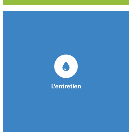
Nos équipes mobiles et consciencieuses vous
garantissent une prestation de nettoyage de
qualité.
L'entretien
En savoir +