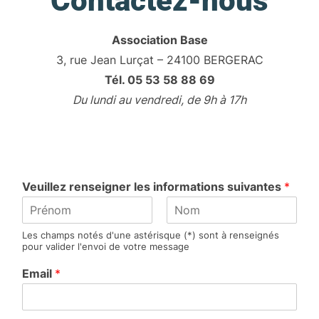
Contactez-nous
Association Base
3, rue Jean Lurçat – 24100 BERGERAC
Tél. 05 53 58 88 69
Du lundi au vendredi, de 9h à 17h
Veuillez renseigner les informations suivantes
*
P
N
Les champs notés d'une astérisque (*) sont à renseignés
r
o
pour valider l'envoi de votre message
é
m
n
Email
*
o
m