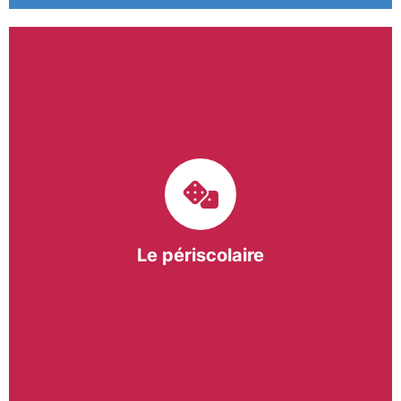
Le pôle périscolaire de BASE a pour mission
d’intervenir dans les écoles primaires du
bergeracois. A travers les Temps d’Activités
Périscolaires (TAP) et les Pauses Méridiennes, nous
apportons une réponse adaptée et individualisée
aux besoins des collectivités.
Le périscolaire
En savoir +