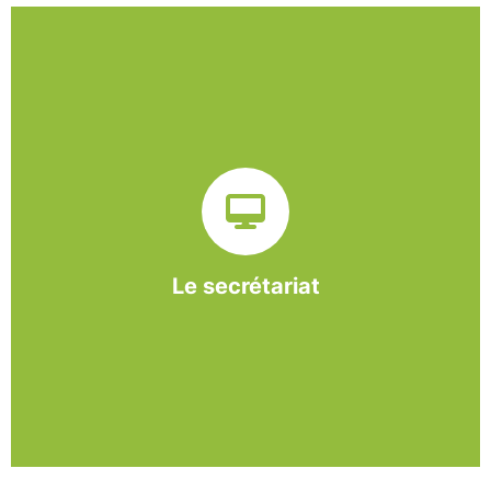
Sur ce pôle nous formons nos salariés aux travaux de
bureautique et de réception : comptabilité, gestion des
dossiers administratifs, courriers, accueil téléphonique.
Cette expérience est systématiquement couplée à une
formation pour permettre aux employés d'être
pleinement opérationnels à l'issue de leur CDDI.
Le secrétariat
En savoir +