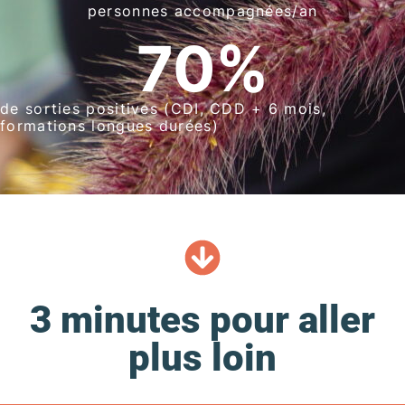
personnes accompagnées/an
70
%
de sorties positives (CDI, CDD + 6 mois,
formations longues durées)
3 minutes pour aller
plus loin