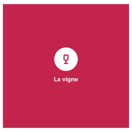
Notre pôle vigne (ACI) et notre Entreprise
d’Insertion (EI) accompagnent une vingtaine de
vignerons de la région sur l’ensemble de leurs
travaux viticoles.
Notre partenariat privilégié avec un
vigneron de la région nous a permis de créer une
Parcelle Pédagogique.
La vigne
En savoir +