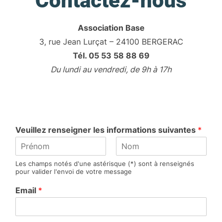
Contactez-nous
Association Base
3, rue Jean Lurçat – 24100 BERGERAC
Tél. 05 53 58 88 69
Du lundi au vendredi, de 9h à 17h
Veuillez renseigner les informations suivantes
*
P
N
Les champs notés d'une astérisque (*) sont à renseignés
r
o
pour valider l'envoi de votre message
é
m
n
Email
*
o
m