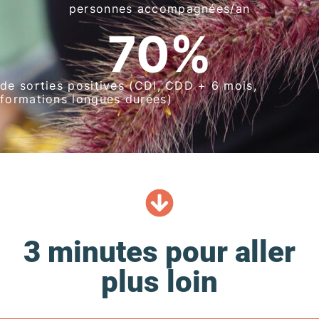
personnes accompagnées/an
70
%
de sorties positives (CDI, CDD + 6 mois,
formations longues durées)
3 minutes pour aller
plus loin