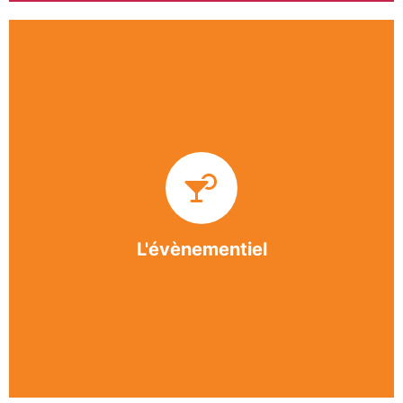
Impliquée dans un grand nombre d’événements
culturels et sportifs du bergeracois, l’association
BASE apporte des solutions innovantes et
originales dans l’organisation des manifestations,
festivals, conventions, colloques et assemblées
générales.
L'évènementiel
En savoir +