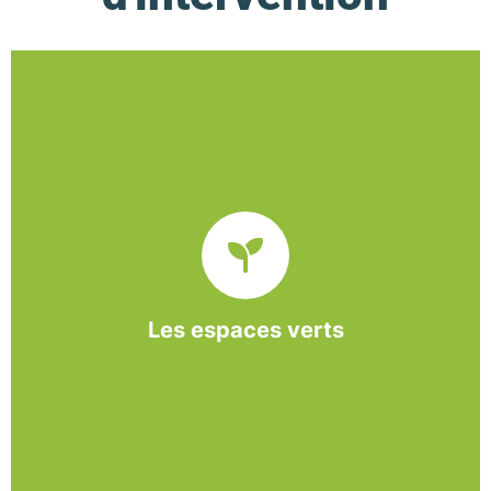
De l’entretien régulier à la création d’un espace
paysager, l’association BASE propose et réalise
des interventions à la demande des entreprises et
collectivités locales.
Les espaces verts
En savoir +