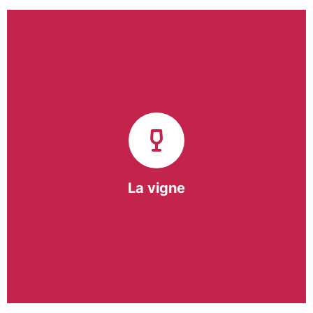
Notre pôle vigne (ACI) et notre Entreprise
d’Insertion (EI) accompagnent une vingtaine de
vignerons de la région sur l’ensemble de leurs
travaux viticoles.
Notre partenariat privilégié avec un
vigneron de la région nous a permis de créer une
Parcelle Pédagogique.
La vigne
En savoir +