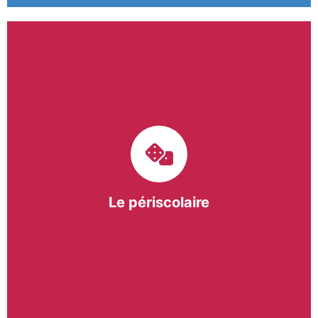
Le pôle périscolaire de BASE a pour mission
d’intervenir dans les écoles primaires du
bergeracois. A travers les Temps d’Activités
Périscolaires (TAP) et les Pauses Méridiennes, nous
apportons une réponse adaptée et individualisée
aux besoins des collectivités.
Le périscolaire
En savoir +