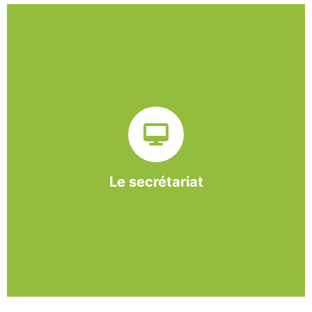
Sur ce pôle nous formons nos salariés aux travaux de
bureautique et de réception : comptabilité, gestion des
dossiers administratifs, courriers, accueil téléphonique.
Cette expérience est systématiquement couplée à une
formation pour permettre aux employés d'être
pleinement opérationnels à l'issue de leur CDDI.
Le secrétariat
En savoir +