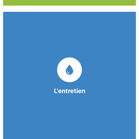
Nos équipes mobiles et consciencieuses vous
garantissent une prestation de nettoyage de
qualité.
L'entretien
En savoir +