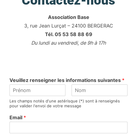
Contactez-nous
Association Base
3, rue Jean Lurçat – 24100 BERGERAC
Tél. 05 53 58 88 69
Du lundi au vendredi, de 9h à 17h
Veuillez renseigner les informations suivantes
*
P
N
Les champs notés d'une astérisque (*) sont à renseignés
r
o
pour valider l'envoi de votre message
é
m
n
Email
*
o
m