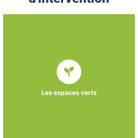
De l’entretien régulier à la création d’un espace
paysager, l’association BASE propose et réalise
des interventions à la demande des entreprises et
collectivités locales.
Les espaces verts
En savoir +