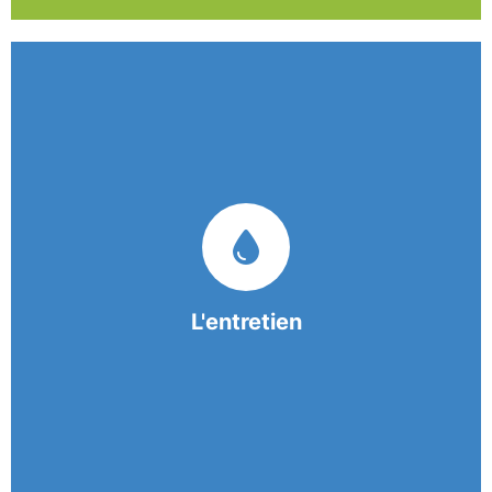
Nos équipes mobiles et consciencieuses vous
garantissent une prestation de nettoyage de
qualité.
L'entretien
En savoir +