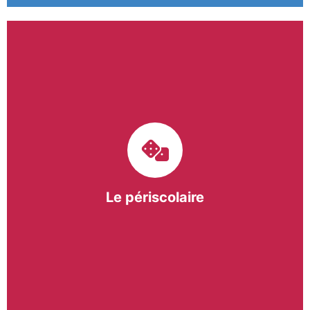
Le pôle périscolaire de BASE a pour mission
d’intervenir dans les écoles primaires du
bergeracois. A travers les Temps d’Activités
Périscolaires (TAP) et les Pauses Méridiennes, nous
apportons une réponse adaptée et individualisée
aux besoins des collectivités.
Le périscolaire
En savoir +