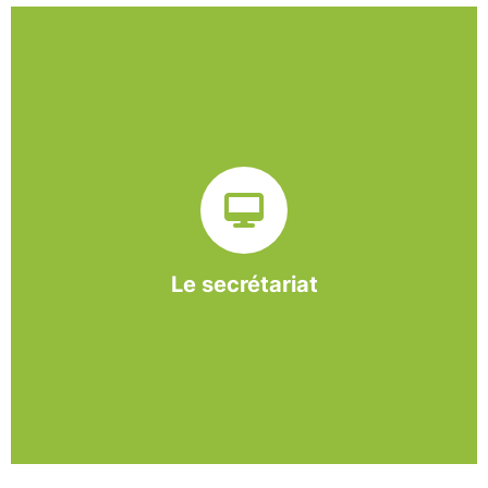
Sur ce pôle nous formons nos salariés aux travaux de
bureautique et de réception : comptabilité, gestion des
dossiers administratifs, courriers, accueil téléphonique.
Cette expérience est systématiquement couplée à une
formation pour permettre aux employés d'être
pleinement opérationnels à l'issue de leur CDDI.
Le secrétariat
En savoir +