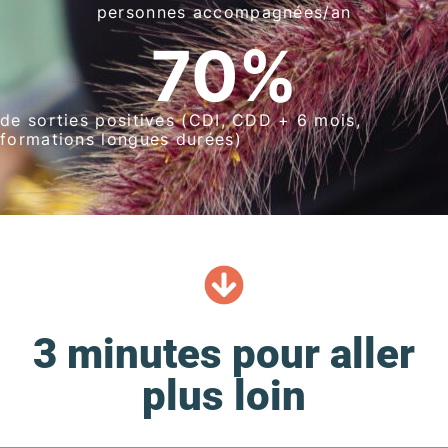
personnes accompagnées/an
70
%
de sorties positives (CDI, CDD + 6 mois,
formations longues durées)
3 minutes pour aller
plus loin