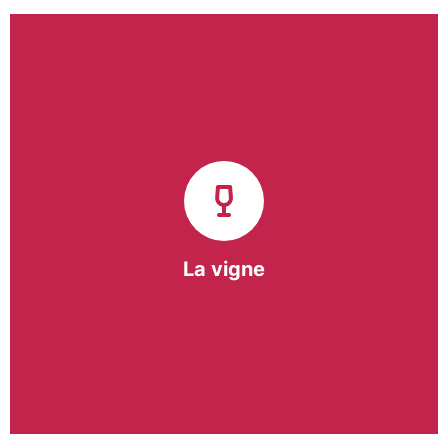
Notre pôle vigne (ACI) et notre Entreprise
d’Insertion (EI) accompagnent une vingtaine de
vignerons de la région sur l’ensemble de leurs
travaux viticoles.
Notre partenariat privilégié avec un
vigneron de la région nous a permis de créer une
Parcelle Pédagogique.
La vigne
En savoir +