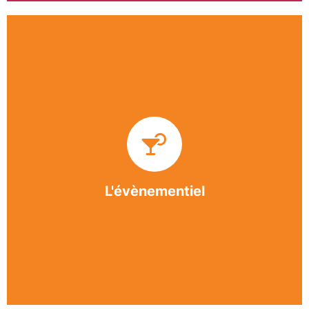
Impliquée dans un grand nombre d’événements
culturels et sportifs du bergeracois, l’association
BASE apporte des solutions innovantes et
originales dans l’organisation des manifestations,
festivals, conventions, colloques et assemblées
générales.
L'évènementiel
En savoir +