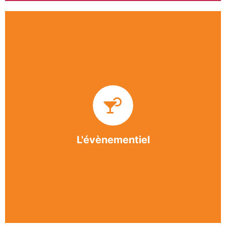
Impliquée dans un grand nombre d’événements
culturels et sportifs du bergeracois, l’association
BASE apporte des solutions innovantes et
originales dans l’organisation des manifestations,
festivals, conventions, colloques et assemblées
générales.
L'évènementiel
En savoir +