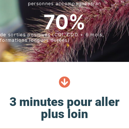
personnes accompagnées/an
70
%
de sorties positives (CDI, CDD + 6 mois,
formations longues durées)
3 minutes pour aller
plus loin