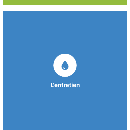
Nos équipes mobiles et consciencieuses vous
garantissent une prestation de nettoyage de
qualité.
L'entretien
En savoir +