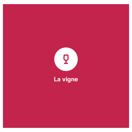
Notre pôle vigne (ACI) et notre Entreprise
d’Insertion (EI) accompagnent une vingtaine de
vignerons de la région sur l’ensemble de leurs
travaux viticoles.
Notre partenariat privilégié avec un
vigneron de la région nous a permis de créer une
Parcelle Pédagogique.
La vigne
En savoir +