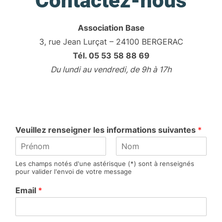
Contactez-nous
Association Base
3, rue Jean Lurçat – 24100 BERGERAC
Tél. 05 53 58 88 69
Du lundi au vendredi, de 9h à 17h
Veuillez renseigner les informations suivantes
*
P
N
Les champs notés d'une astérisque (*) sont à renseignés
r
o
pour valider l'envoi de votre message
é
m
n
Email
*
o
m