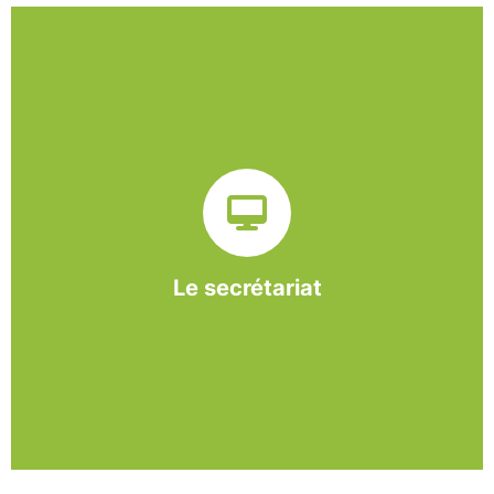
Sur ce pôle nous formons nos salariés aux travaux de
bureautique et de réception : comptabilité, gestion des
dossiers administratifs, courriers, accueil téléphonique.
Cette expérience est systématiquement couplée à une
formation pour permettre aux employés d'être
pleinement opérationnels à l'issue de leur CDDI.
Le secrétariat
En savoir +