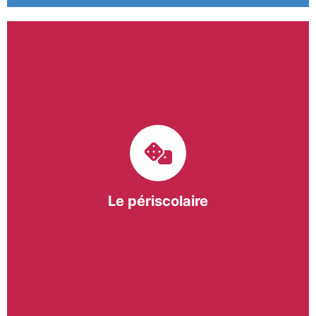
Le pôle périscolaire de BASE a pour mission
d’intervenir dans les écoles primaires du
bergeracois. A travers les Temps d’Activités
Périscolaires (TAP) et les Pauses Méridiennes, nous
apportons une réponse adaptée et individualisée
aux besoins des collectivités.
Le périscolaire
En savoir +