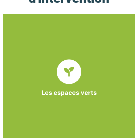
De l’entretien régulier à la création d’un espace
paysager, l’association BASE propose et réalise
des interventions à la demande des entreprises et
collectivités locales.
Les espaces verts
En savoir +