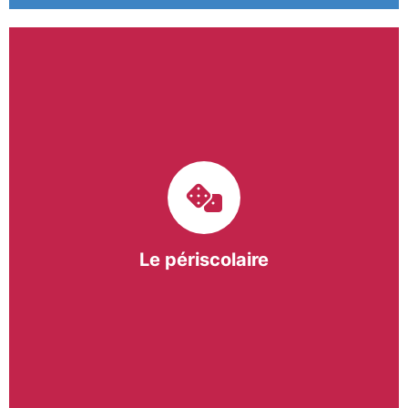
Le pôle périscolaire de BASE a pour mission
d’intervenir dans les écoles primaires du
bergeracois. A travers les Temps d’Activités
Périscolaires (TAP) et les Pauses Méridiennes, nous
apportons une réponse adaptée et individualisée
aux besoins des collectivités.
Le périscolaire
En savoir +