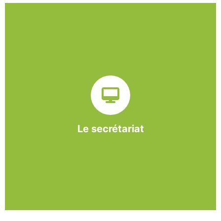
Sur ce pôle nous formons nos salariés aux travaux de
bureautique et de réception : comptabilité, gestion des
dossiers administratifs, courriers, accueil téléphonique.
Cette expérience est systématiquement couplée à une
formation pour permettre aux employés d'être
pleinement opérationnels à l'issue de leur CDDI.
Le secrétariat
En savoir +