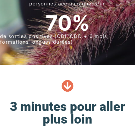
personnes accompagnées/an
70
%
de sorties positives (CDI, CDD + 6 mois,
formations longues durées)
3 minutes pour aller
plus loin