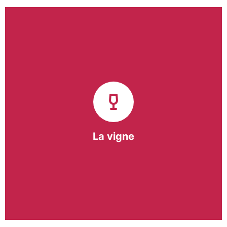
Notre pôle vigne (ACI) et notre Entreprise
d’Insertion (EI) accompagnent une vingtaine de
vignerons de la région sur l’ensemble de leurs
travaux viticoles.
Notre partenariat privilégié avec un
vigneron de la région nous a permis de créer une
Parcelle Pédagogique.
La vigne
En savoir +