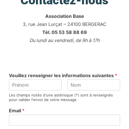
Contactez-nous
Association Base
3, rue Jean Lurçat – 24100 BERGERAC
Tél. 05 53 58 88 69
Du lundi au vendredi, de 9h à 17h
Veuillez renseigner les informations suivantes
*
P
N
Les champs notés d'une astérisque (*) sont à renseignés
r
o
pour valider l'envoi de votre message
é
m
n
Email
*
o
m