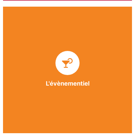
Impliquée dans un grand nombre d’événements
culturels et sportifs du bergeracois, l’association
BASE apporte des solutions innovantes et
originales dans l’organisation des manifestations,
festivals, conventions, colloques et assemblées
générales.
L'évènementiel
En savoir +