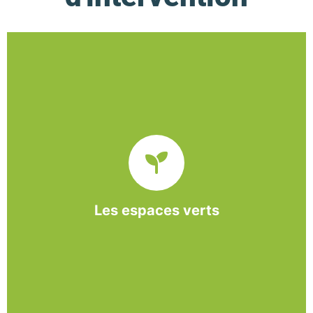
De l’entretien régulier à la création d’un espace
paysager, l’association BASE propose et réalise
des interventions à la demande des entreprises et
collectivités locales.
Les espaces verts
En savoir +