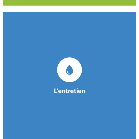
Nos équipes mobiles et consciencieuses vous
garantissent une prestation de nettoyage de
qualité.
L'entretien
En savoir +