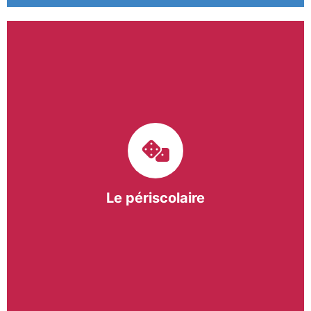
Le pôle périscolaire de BASE a pour mission
d’intervenir dans les écoles primaires du
bergeracois. A travers les Temps d’Activités
Périscolaires (TAP) et les Pauses Méridiennes, nous
apportons une réponse adaptée et individualisée
aux besoins des collectivités.
Le périscolaire
En savoir +