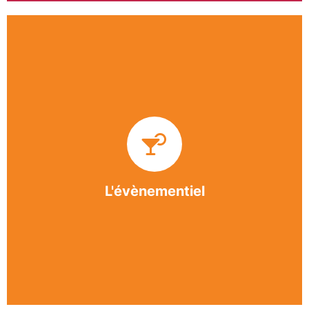
Impliquée dans un grand nombre d’événements
culturels et sportifs du bergeracois, l’association
BASE apporte des solutions innovantes et
originales dans l’organisation des manifestations,
festivals, conventions, colloques et assemblées
générales.
L'évènementiel
En savoir +