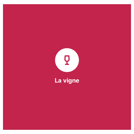
Notre pôle vigne (ACI) et notre Entreprise
d’Insertion (EI) accompagnent une vingtaine de
vignerons de la région sur l’ensemble de leurs
travaux viticoles.
Notre partenariat privilégié avec un
vigneron de la région nous a permis de créer une
Parcelle Pédagogique.
La vigne
En savoir +