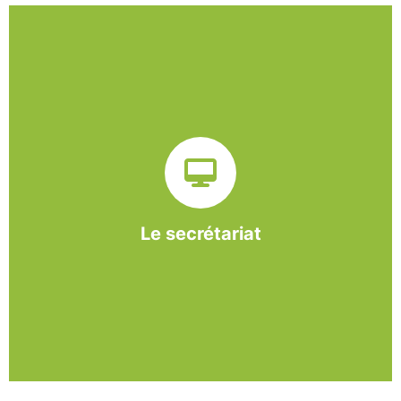
Sur ce pôle nous formons nos salariés aux travaux de
bureautique et de réception : comptabilité, gestion des
dossiers administratifs, courriers, accueil téléphonique.
Cette expérience est systématiquement couplée à une
formation pour permettre aux employés d'être
pleinement opérationnels à l'issue de leur CDDI.
Le secrétariat
En savoir +