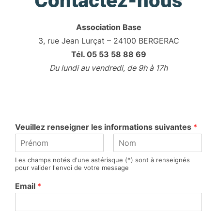
Contactez-nous
Association Base
3, rue Jean Lurçat – 24100 BERGERAC
Tél. 05 53 58 88 69
Du lundi au vendredi, de 9h à 17h
Veuillez renseigner les informations suivantes
*
P
N
Les champs notés d'une astérisque (*) sont à renseignés
r
o
pour valider l'envoi de votre message
é
m
n
Email
*
o
m