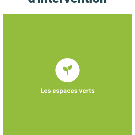
De l’entretien régulier à la création d’un espace
paysager, l’association BASE propose et réalise
des interventions à la demande des entreprises et
collectivités locales.
Les espaces verts
En savoir +