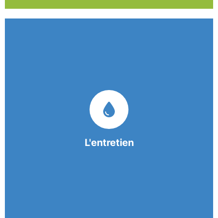
Nos équipes mobiles et consciencieuses vous
garantissent une prestation de nettoyage de
qualité.
L'entretien
En savoir +