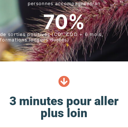
personnes accompagnées/an
70
%
de sorties positives (CDI, CDD + 6 mois,
formations longues durées)
3 minutes pour aller
plus loin