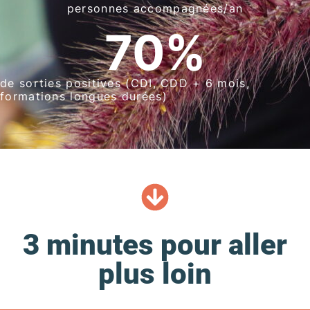
personnes accompagnées/an
70
%
de sorties positives (CDI, CDD + 6 mois,
formations longues durées)
3 minutes pour aller
plus loin