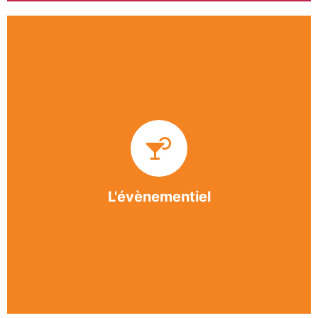
Impliquée dans un grand nombre d’événements
culturels et sportifs du bergeracois, l’association
BASE apporte des solutions innovantes et
originales dans l’organisation des manifestations,
festivals, conventions, colloques et assemblées
générales.
L'évènementiel
En savoir +