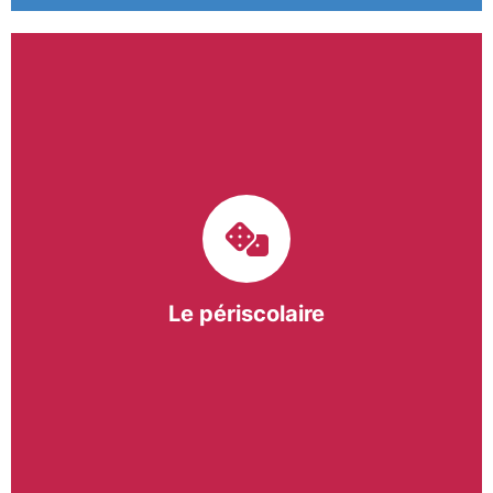
Le pôle périscolaire de BASE a pour mission
d’intervenir dans les écoles primaires du
bergeracois. A travers les Temps d’Activités
Périscolaires (TAP) et les Pauses Méridiennes, nous
apportons une réponse adaptée et individualisée
aux besoins des collectivités.
Le périscolaire
En savoir +