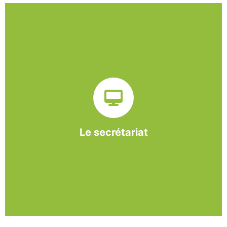
Sur ce pôle nous formons nos salariés aux travaux de
bureautique et de réception : comptabilité, gestion des
dossiers administratifs, courriers, accueil téléphonique.
Cette expérience est systématiquement couplée à une
formation pour permettre aux employés d'être
pleinement opérationnels à l'issue de leur CDDI.
Le secrétariat
En savoir +