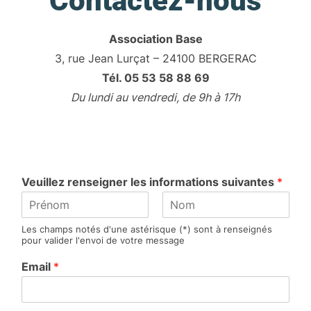
Contactez-nous
Association Base
3, rue Jean Lurçat – 24100 BERGERAC
Tél. 05 53 58 88 69
Du lundi au vendredi, de 9h à 17h
Veuillez renseigner les informations suivantes
*
P
N
Les champs notés d'une astérisque (*) sont à renseignés
r
o
pour valider l'envoi de votre message
é
m
n
Email
*
o
m