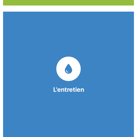
Nos équipes mobiles et consciencieuses vous
garantissent une prestation de nettoyage de
qualité.
L'entretien
En savoir +