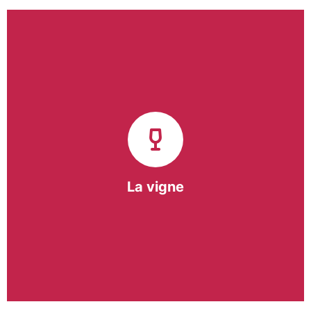
Notre pôle vigne (ACI) et notre Entreprise
d’Insertion (EI) accompagnent une vingtaine de
vignerons de la région sur l’ensemble de leurs
travaux viticoles.
Notre partenariat privilégié avec un
vigneron de la région nous a permis de créer une
Parcelle Pédagogique.
La vigne
En savoir +