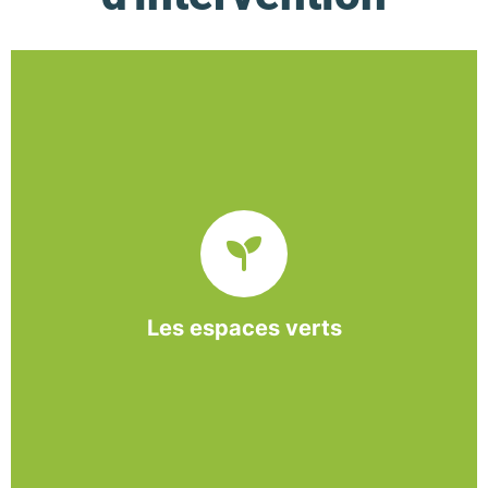
De l’entretien régulier à la création d’un espace
paysager, l’association BASE propose et réalise
des interventions à la demande des entreprises et
collectivités locales.
Les espaces verts
En savoir +