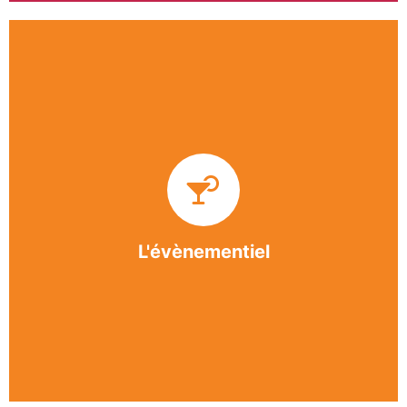
Impliquée dans un grand nombre d’événements
culturels et sportifs du bergeracois, l’association
BASE apporte des solutions innovantes et
originales dans l’organisation des manifestations,
festivals, conventions, colloques et assemblées
générales.
L'évènementiel
En savoir +