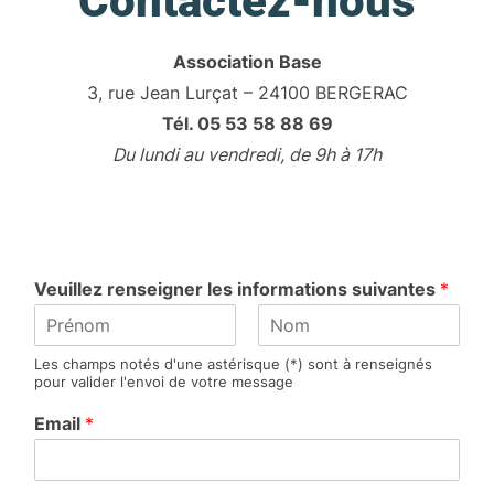
Contactez-nous
Association Base
3, rue Jean Lurçat – 24100 BERGERAC
Tél. 05 53 58 88 69
Du lundi au vendredi, de 9h à 17h
Veuillez renseigner les informations suivantes
*
P
N
Les champs notés d'une astérisque (*) sont à renseignés
r
o
pour valider l'envoi de votre message
é
m
n
Email
*
o
m