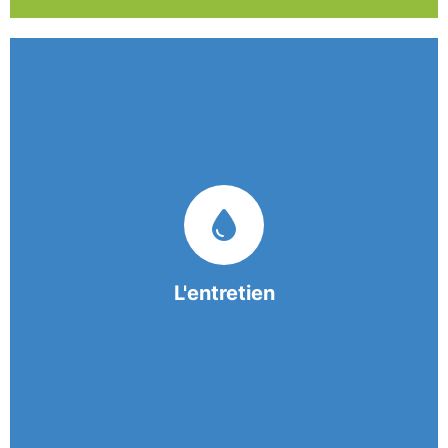
Nos équipes mobiles et consciencieuses vous
garantissent une prestation de nettoyage de
qualité.
L'entretien
En savoir +