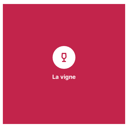
Notre pôle vigne (ACI) et notre Entreprise
d’Insertion (EI) accompagnent une vingtaine de
vignerons de la région sur l’ensemble de leurs
travaux viticoles.
Notre partenariat privilégié avec un
vigneron de la région nous a permis de créer une
Parcelle Pédagogique.
La vigne
En savoir +