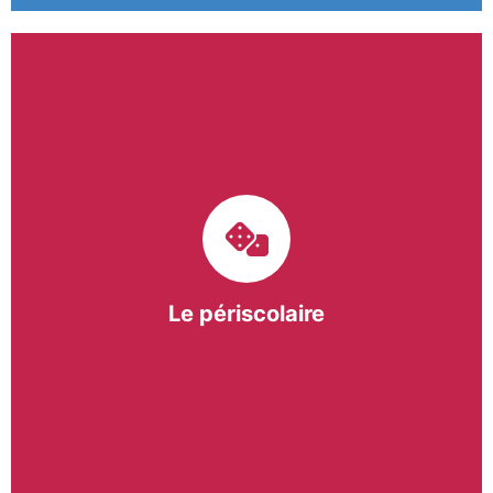
Le pôle périscolaire de BASE a pour mission
d’intervenir dans les écoles primaires du
bergeracois. A travers les Temps d’Activités
Périscolaires (TAP) et les Pauses Méridiennes, nous
apportons une réponse adaptée et individualisée
aux besoins des collectivités.
Le périscolaire
En savoir +