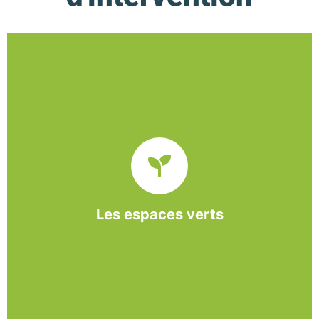
De l’entretien régulier à la création d’un espace
paysager, l’association BASE propose et réalise
des interventions à la demande des entreprises et
collectivités locales.
Les espaces verts
En savoir +