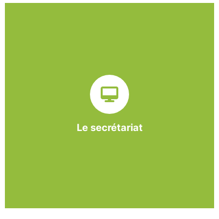
Sur ce pôle nous formons nos salariés aux travaux de
bureautique et de réception : comptabilité, gestion des
dossiers administratifs, courriers, accueil téléphonique.
Cette expérience est systématiquement couplée à une
formation pour permettre aux employés d'être
pleinement opérationnels à l'issue de leur CDDI.
Le secrétariat
En savoir +