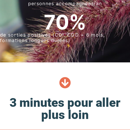
personnes accompagnées/an
70
%
de sorties positives (CDI, CDD + 6 mois,
formations longues durées)
3 minutes pour aller
plus loin