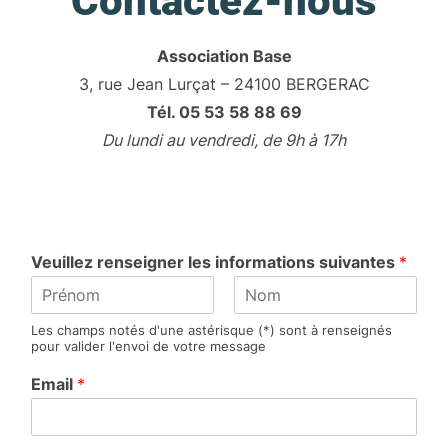
Contactez-nous
Association Base
3, rue Jean Lurçat – 24100 BERGERAC
Tél. 05 53 58 88 69
Du lundi au vendredi, de 9h à 17h
Veuillez renseigner les informations suivantes
*
P
N
Les champs notés d'une astérisque (*) sont à renseignés
r
o
pour valider l'envoi de votre message
é
m
n
Email
*
o
m