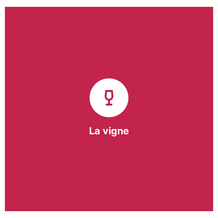
Notre pôle vigne (ACI) et notre Entreprise
d’Insertion (EI) accompagnent une vingtaine de
vignerons de la région sur l’ensemble de leurs
travaux viticoles.
Notre partenariat privilégié avec un
vigneron de la région nous a permis de créer une
Parcelle Pédagogique.
La vigne
En savoir +