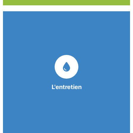
Nos équipes mobiles et consciencieuses vous
garantissent une prestation de nettoyage de
qualité.
L'entretien
En savoir +