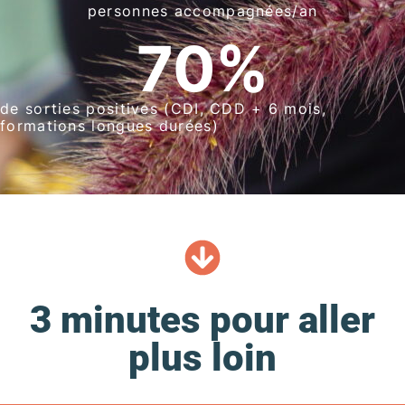
personnes accompagnées/an
70
%
de sorties positives (CDI, CDD + 6 mois,
formations longues durées)
3 minutes pour aller
plus loin