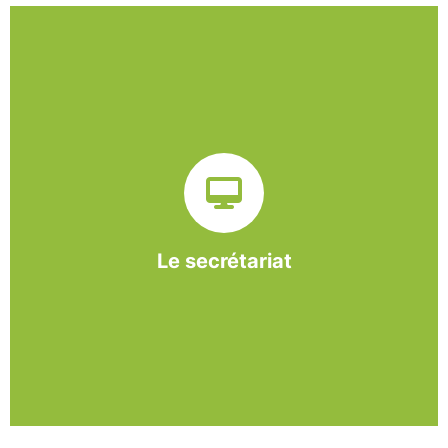
Sur ce pôle nous formons nos salariés aux travaux de
bureautique et de réception : comptabilité, gestion des
dossiers administratifs, courriers, accueil téléphonique.
Cette expérience est systématiquement couplée à une
formation pour permettre aux employés d'être
pleinement opérationnels à l'issue de leur CDDI.
Le secrétariat
En savoir +