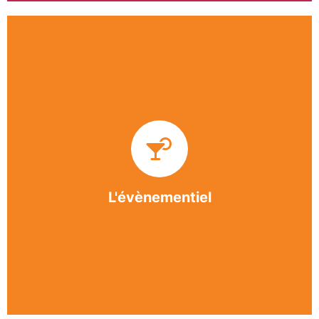
Impliquée dans un grand nombre d’événements
culturels et sportifs du bergeracois, l’association
BASE apporte des solutions innovantes et
originales dans l’organisation des manifestations,
festivals, conventions, colloques et assemblées
générales.
L'évènementiel
En savoir +