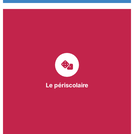
Le pôle périscolaire de BASE a pour mission
d’intervenir dans les écoles primaires du
bergeracois. A travers les Temps d’Activités
Périscolaires (TAP) et les Pauses Méridiennes, nous
apportons une réponse adaptée et individualisée
aux besoins des collectivités.
Le périscolaire
En savoir +