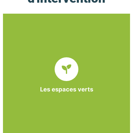
De l’entretien régulier à la création d’un espace
paysager, l’association BASE propose et réalise
des interventions à la demande des entreprises et
collectivités locales.
Les espaces verts
En savoir +