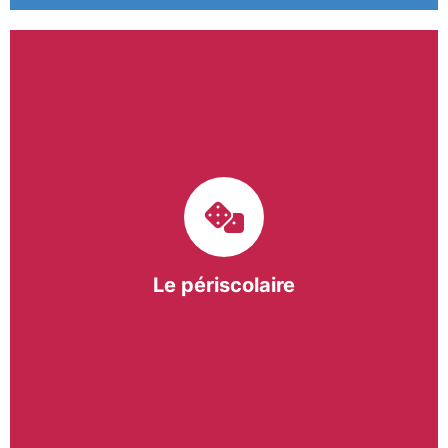
Le pôle périscolaire de BASE a pour mission
d’intervenir dans les écoles primaires du
bergeracois. A travers les Temps d’Activités
Périscolaires (TAP) et les Pauses Méridiennes, nous
apportons une réponse adaptée et individualisée
aux besoins des collectivités.
Le périscolaire
En savoir +