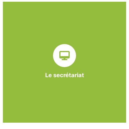
Sur ce pôle nous formons nos salariés aux travaux de
bureautique et de réception : comptabilité, gestion des
dossiers administratifs, courriers, accueil téléphonique.
Cette expérience est systématiquement couplée à une
formation pour permettre aux employés d'être
pleinement opérationnels à l'issue de leur CDDI.
Le secrétariat
En savoir +