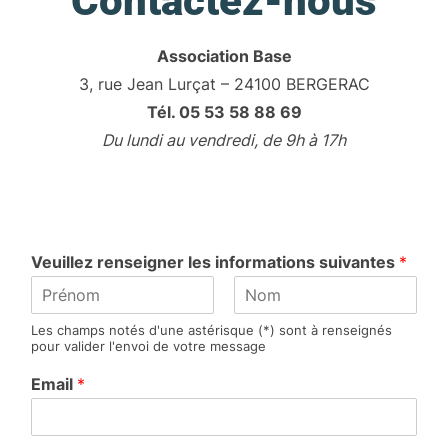
Contactez-nous
Association Base
3, rue Jean Lurçat – 24100 BERGERAC
Tél. 05 53 58 88 69
Du lundi au vendredi, de 9h à 17h
Veuillez renseigner les informations suivantes
*
P
N
Les champs notés d'une astérisque (*) sont à renseignés
r
o
pour valider l'envoi de votre message
é
m
n
Email
*
o
m