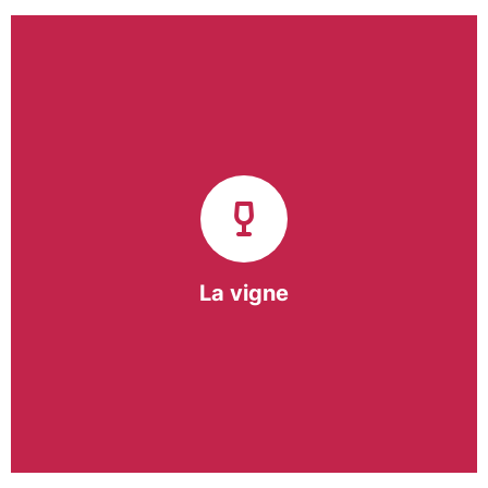
Notre pôle vigne (ACI) et notre Entreprise
d’Insertion (EI) accompagnent une vingtaine de
vignerons de la région sur l’ensemble de leurs
travaux viticoles.
Notre partenariat privilégié avec un
vigneron de la région nous a permis de créer une
Parcelle Pédagogique.
La vigne
En savoir +