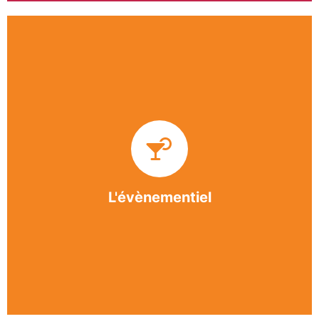
Impliquée dans un grand nombre d’événements
culturels et sportifs du bergeracois, l’association
BASE apporte des solutions innovantes et
originales dans l’organisation des manifestations,
festivals, conventions, colloques et assemblées
générales.
L'évènementiel
En savoir +