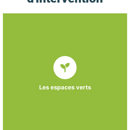
De l’entretien régulier à la création d’un espace
paysager, l’association BASE propose et réalise
des interventions à la demande des entreprises et
collectivités locales.
Les espaces verts
En savoir +