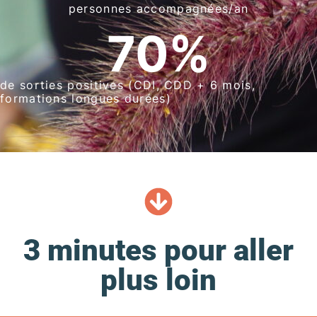
personnes accompagnées/an
70
%
de sorties positives (CDI, CDD + 6 mois,
formations longues durées)
3 minutes pour aller
plus loin