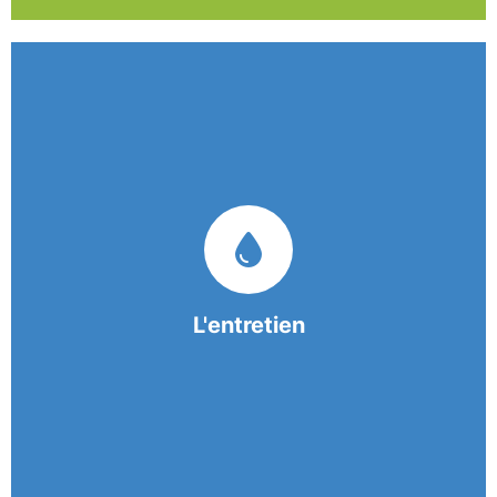
Nos équipes mobiles et consciencieuses vous
garantissent une prestation de nettoyage de
qualité.
L'entretien
En savoir +