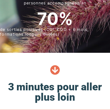
personnes accompagnées/an
70
%
de sorties positives (CDI, CDD + 6 mois,
formations longues durées)
3 minutes pour aller
plus loin