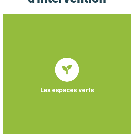
De l’entretien régulier à la création d’un espace
paysager, l’association BASE propose et réalise
des interventions à la demande des entreprises et
collectivités locales.
Les espaces verts
En savoir +