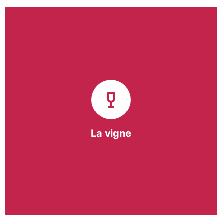
Notre pôle vigne (ACI) et notre Entreprise
d’Insertion (EI) accompagnent une vingtaine de
vignerons de la région sur l’ensemble de leurs
travaux viticoles.
Notre partenariat privilégié avec un
vigneron de la région nous a permis de créer une
Parcelle Pédagogique.
La vigne
En savoir +