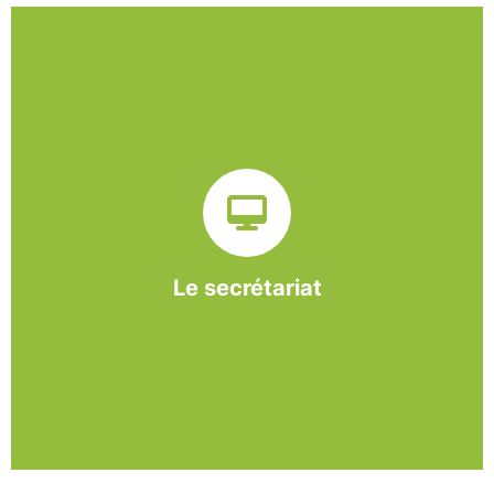
Sur ce pôle nous formons nos salariés aux travaux de
bureautique et de réception : comptabilité, gestion des
dossiers administratifs, courriers, accueil téléphonique.
Cette expérience est systématiquement couplée à une
formation pour permettre aux employés d'être
pleinement opérationnels à l'issue de leur CDDI.
Le secrétariat
En savoir +