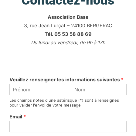
Contactez-nous
Association Base
3, rue Jean Lurçat – 24100 BERGERAC
Tél. 05 53 58 88 69
Du lundi au vendredi, de 9h à 17h
Veuillez renseigner les informations suivantes
*
P
N
Les champs notés d'une astérisque (*) sont à renseignés
r
o
pour valider l'envoi de votre message
é
m
n
Email
*
o
m