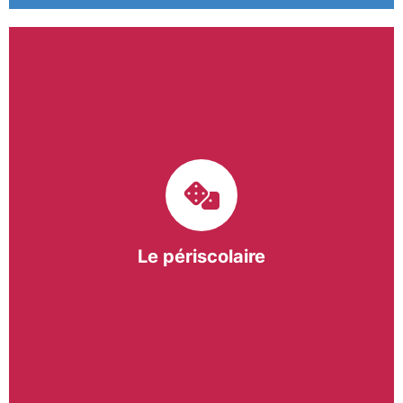
Le pôle périscolaire de BASE a pour mission
d’intervenir dans les écoles primaires du
bergeracois. A travers les Temps d’Activités
Périscolaires (TAP) et les Pauses Méridiennes, nous
apportons une réponse adaptée et individualisée
aux besoins des collectivités.
Le périscolaire
En savoir +