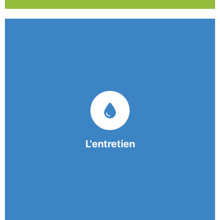
Nos équipes mobiles et consciencieuses vous
garantissent une prestation de nettoyage de
qualité.
L'entretien
En savoir +