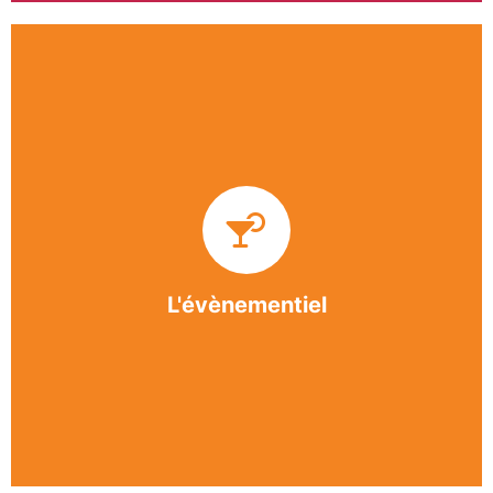
Impliquée dans un grand nombre d’événements
culturels et sportifs du bergeracois, l’association
BASE apporte des solutions innovantes et
originales dans l’organisation des manifestations,
festivals, conventions, colloques et assemblées
générales.
L'évènementiel
En savoir +