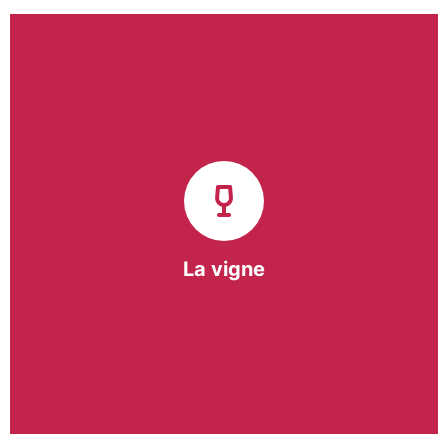
Notre pôle vigne (ACI) et notre Entreprise
d’Insertion (EI) accompagnent une vingtaine de
vignerons de la région sur l’ensemble de leurs
travaux viticoles.
Notre partenariat privilégié avec un
vigneron de la région nous a permis de créer une
Parcelle Pédagogique.
La vigne
En savoir +