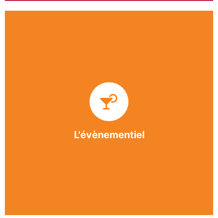
Impliquée dans un grand nombre d’événements
culturels et sportifs du bergeracois, l’association
BASE apporte des solutions innovantes et
originales dans l’organisation des manifestations,
festivals, conventions, colloques et assemblées
générales.
L'évènementiel
En savoir +