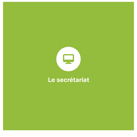
Sur ce pôle nous formons nos salariés aux travaux de
bureautique et de réception : comptabilité, gestion des
dossiers administratifs, courriers, accueil téléphonique.
Cette expérience est systématiquement couplée à une
formation pour permettre aux employés d'être
pleinement opérationnels à l'issue de leur CDDI.
Le secrétariat
En savoir +