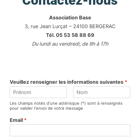
Contactez-nous
Association Base
3, rue Jean Lurçat – 24100 BERGERAC
Tél. 05 53 58 88 69
Du lundi au vendredi, de 9h à 17h
Veuillez renseigner les informations suivantes
*
P
N
Les champs notés d'une astérisque (*) sont à renseignés
r
o
pour valider l'envoi de votre message
é
m
n
Email
*
o
m