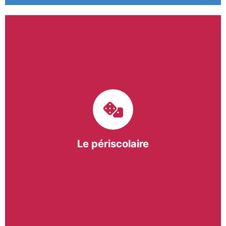
Le pôle périscolaire de BASE a pour mission
d’intervenir dans les écoles primaires du
bergeracois. A travers les Temps d’Activités
Périscolaires (TAP) et les Pauses Méridiennes, nous
apportons une réponse adaptée et individualisée
aux besoins des collectivités.
Le périscolaire
En savoir +