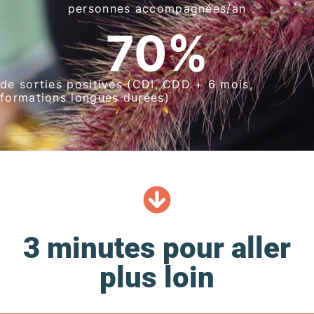
personnes accompagnées/an
70
%
de sorties positives (CDI, CDD + 6 mois,
formations longues durées)
3 minutes pour aller
plus loin