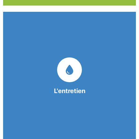
Nos équipes mobiles et consciencieuses vous
garantissent une prestation de nettoyage de
qualité.
L'entretien
En savoir +