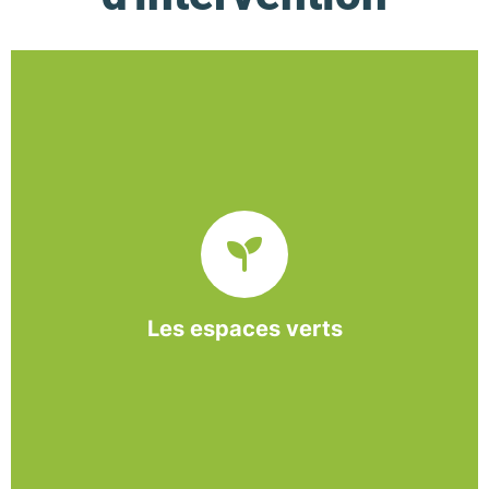
De l’entretien régulier à la création d’un espace
paysager, l’association BASE propose et réalise
des interventions à la demande des entreprises et
collectivités locales.
Les espaces verts
En savoir +