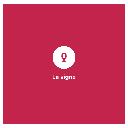
Notre pôle vigne (ACI) et notre Entreprise
d’Insertion (EI) accompagnent une vingtaine de
vignerons de la région sur l’ensemble de leurs
travaux viticoles.
Notre partenariat privilégié avec un
vigneron de la région nous a permis de créer une
Parcelle Pédagogique.
La vigne
En savoir +