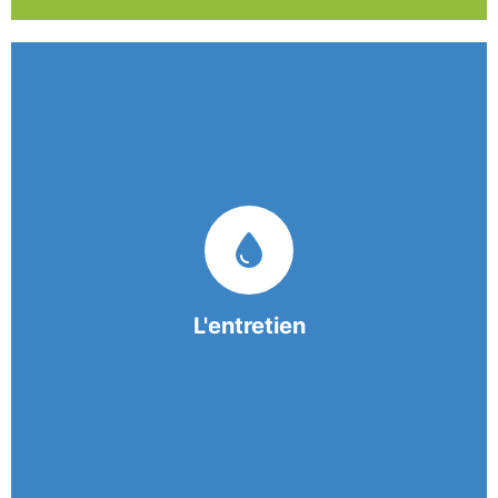
Nos équipes mobiles et consciencieuses vous
garantissent une prestation de nettoyage de
qualité.
L'entretien
En savoir +