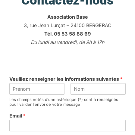
Contactez-nous
Association Base
3, rue Jean Lurçat – 24100 BERGERAC
Tél. 05 53 58 88 69
Du lundi au vendredi, de 9h à 17h
Veuillez renseigner les informations suivantes
*
P
N
Les champs notés d'une astérisque (*) sont à renseignés
r
o
pour valider l'envoi de votre message
é
m
n
Email
*
o
m