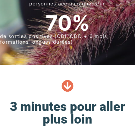
personnes accompagnées/an
70
%
de sorties positives (CDI, CDD + 6 mois,
formations longues durées)
3 minutes pour aller
plus loin