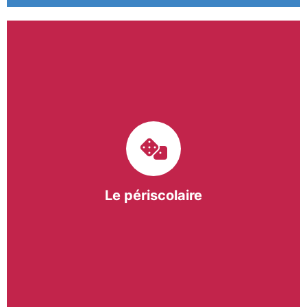
Le pôle périscolaire de BASE a pour mission
d’intervenir dans les écoles primaires du
bergeracois. A travers les Temps d’Activités
Périscolaires (TAP) et les Pauses Méridiennes, nous
apportons une réponse adaptée et individualisée
aux besoins des collectivités.
Le périscolaire
En savoir +