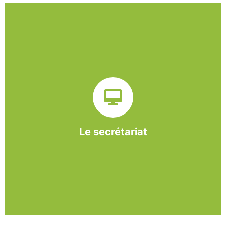
Sur ce pôle nous formons nos salariés aux travaux de
bureautique et de réception : comptabilité, gestion des
dossiers administratifs, courriers, accueil téléphonique.
Cette expérience est systématiquement couplée à une
formation pour permettre aux employés d'être
pleinement opérationnels à l'issue de leur CDDI.
Le secrétariat
En savoir +