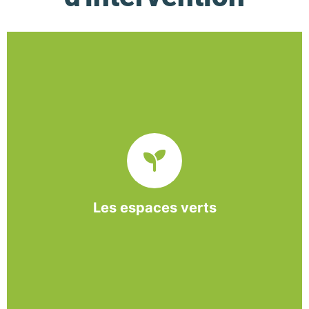
De l’entretien régulier à la création d’un espace
paysager, l’association BASE propose et réalise
des interventions à la demande des entreprises et
collectivités locales.
Les espaces verts
En savoir +