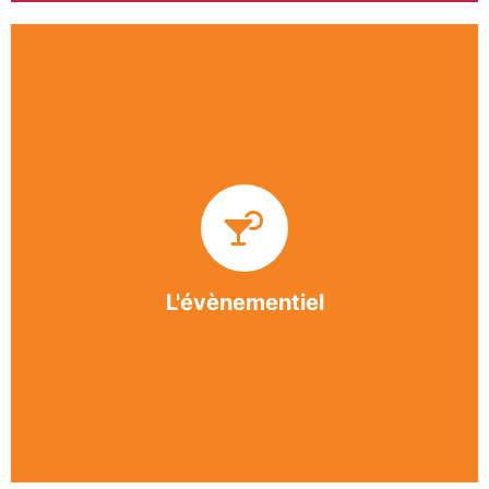
Impliquée dans un grand nombre d’événements
culturels et sportifs du bergeracois, l’association
BASE apporte des solutions innovantes et
originales dans l’organisation des manifestations,
festivals, conventions, colloques et assemblées
générales.
L'évènementiel
En savoir +