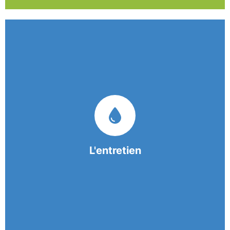
Nos équipes mobiles et consciencieuses vous
garantissent une prestation de nettoyage de
qualité.
L'entretien
En savoir +