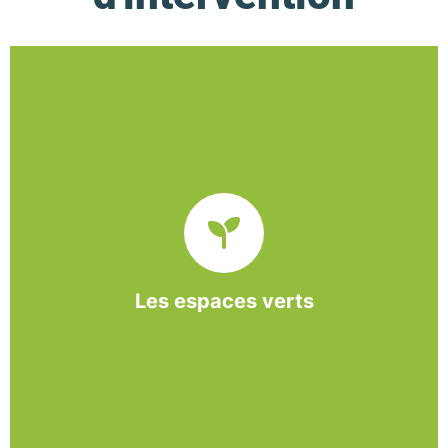
De l’entretien régulier à la création d’un espace
paysager, l’association BASE propose et réalise
des interventions à la demande des entreprises et
collectivités locales.
Les espaces verts
En savoir +