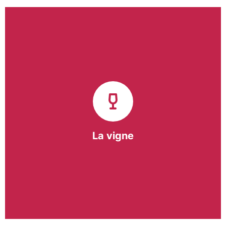
Notre pôle vigne (ACI) et notre Entreprise
d’Insertion (EI) accompagnent une vingtaine de
vignerons de la région sur l’ensemble de leurs
travaux viticoles.
Notre partenariat privilégié avec un
vigneron de la région nous a permis de créer une
Parcelle Pédagogique.
La vigne
En savoir +