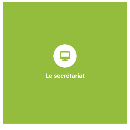
Sur ce pôle nous formons nos salariés aux travaux de
bureautique et de réception : comptabilité, gestion des
dossiers administratifs, courriers, accueil téléphonique.
Cette expérience est systématiquement couplée à une
formation pour permettre aux employés d'être
pleinement opérationnels à l'issue de leur CDDI.
Le secrétariat
En savoir +