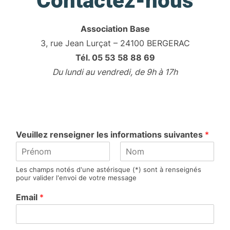
Contactez-nous
Association Base
3, rue Jean Lurçat – 24100 BERGERAC
Tél. 05 53 58 88 69
Du lundi au vendredi, de 9h à 17h
Veuillez renseigner les informations suivantes
*
P
N
Les champs notés d'une astérisque (*) sont à renseignés
r
o
pour valider l'envoi de votre message
é
m
n
Email
*
o
m