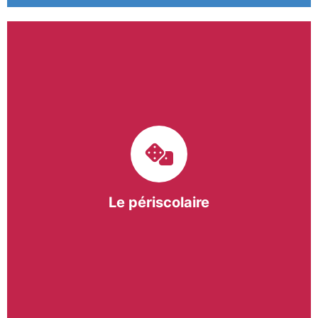
Le pôle périscolaire de BASE a pour mission
d’intervenir dans les écoles primaires du
bergeracois. A travers les Temps d’Activités
Périscolaires (TAP) et les Pauses Méridiennes, nous
apportons une réponse adaptée et individualisée
aux besoins des collectivités.
Le périscolaire
En savoir +