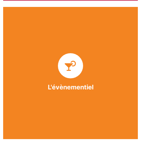
Impliquée dans un grand nombre d’événements
culturels et sportifs du bergeracois, l’association
BASE apporte des solutions innovantes et
originales dans l’organisation des manifestations,
festivals, conventions, colloques et assemblées
générales.
L'évènementiel
En savoir +