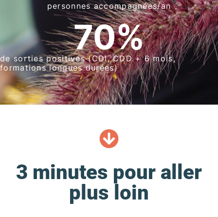
personnes accompagnées/an
70
%
de sorties positives (CDI, CDD + 6 mois,
formations longues durées)
3 minutes pour aller
plus loin