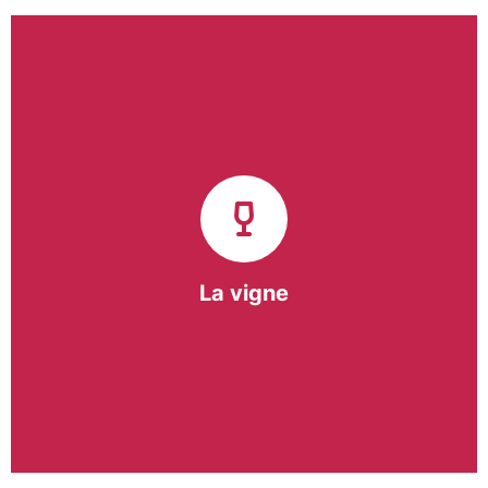
Notre pôle vigne (ACI) et notre Entreprise
d’Insertion (EI) accompagnent une vingtaine de
vignerons de la région sur l’ensemble de leurs
travaux viticoles.
Notre partenariat privilégié avec un
vigneron de la région nous a permis de créer une
Parcelle Pédagogique.
La vigne
En savoir +