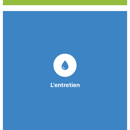
Nos équipes mobiles et consciencieuses vous
garantissent une prestation de nettoyage de
qualité.
L'entretien
En savoir +