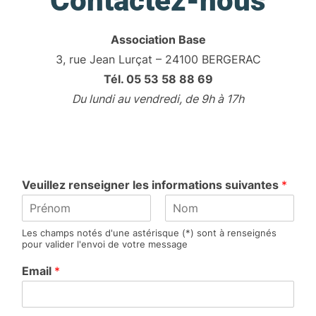
Contactez-nous
Association Base
3, rue Jean Lurçat – 24100 BERGERAC
Tél. 05 53 58 88 69
Du lundi au vendredi, de 9h à 17h
Veuillez renseigner les informations suivantes
*
P
N
Les champs notés d'une astérisque (*) sont à renseignés
r
o
pour valider l'envoi de votre message
é
m
n
Email
*
o
m