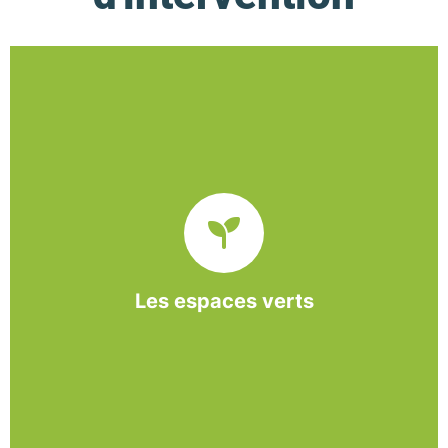
De l’entretien régulier à la création d’un espace
paysager, l’association BASE propose et réalise
des interventions à la demande des entreprises et
collectivités locales.
Les espaces verts
En savoir +