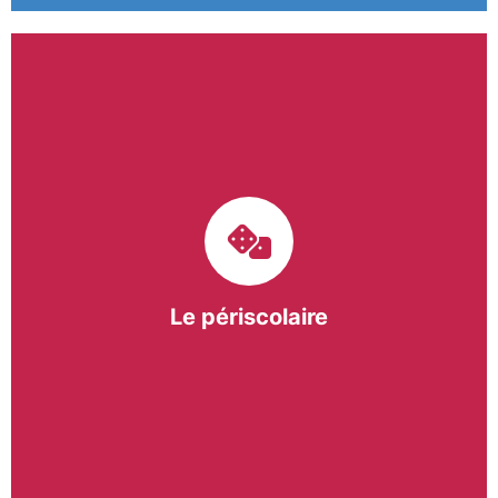
Le pôle périscolaire de BASE a pour mission
d’intervenir dans les écoles primaires du
bergeracois. A travers les Temps d’Activités
Périscolaires (TAP) et les Pauses Méridiennes, nous
apportons une réponse adaptée et individualisée
aux besoins des collectivités.
Le périscolaire
En savoir +