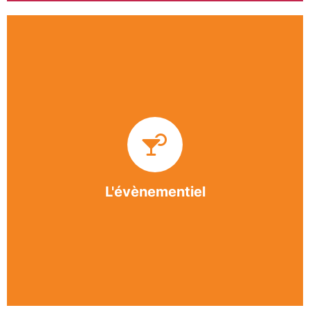
Impliquée dans un grand nombre d’événements
culturels et sportifs du bergeracois, l’association
BASE apporte des solutions innovantes et
originales dans l’organisation des manifestations,
festivals, conventions, colloques et assemblées
générales.
L'évènementiel
En savoir +