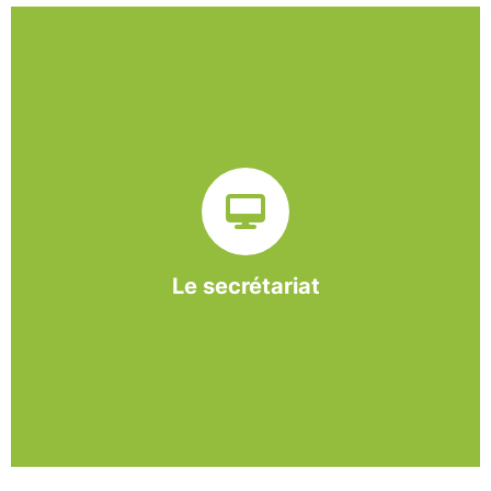
Sur ce pôle nous formons nos salariés aux travaux de
bureautique et de réception : comptabilité, gestion des
dossiers administratifs, courriers, accueil téléphonique.
Cette expérience est systématiquement couplée à une
formation pour permettre aux employés d'être
pleinement opérationnels à l'issue de leur CDDI.
Le secrétariat
En savoir +