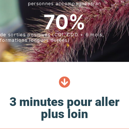
personnes accompagnées/an
70
%
de sorties positives (CDI, CDD + 6 mois,
formations longues durées)
3 minutes pour aller
plus loin