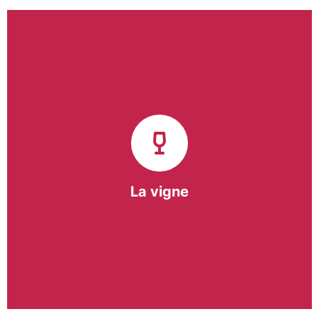
Notre pôle vigne (ACI) et notre Entreprise
d’Insertion (EI) accompagnent une vingtaine de
vignerons de la région sur l’ensemble de leurs
travaux viticoles.
Notre partenariat privilégié avec un
vigneron de la région nous a permis de créer une
Parcelle Pédagogique.
La vigne
En savoir +