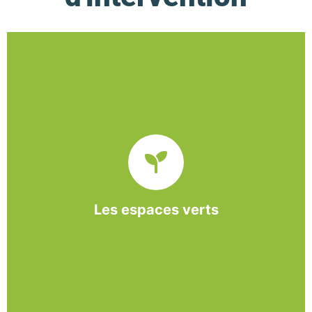
De l’entretien régulier à la création d’un espace
paysager, l’association BASE propose et réalise
des interventions à la demande des entreprises et
collectivités locales.
Les espaces verts
En savoir +