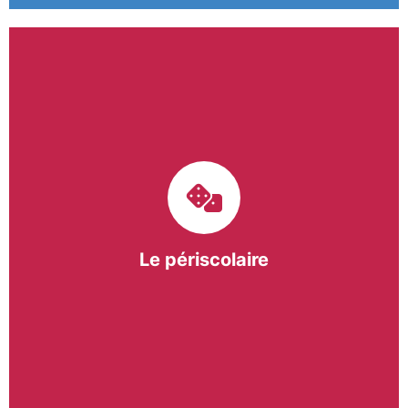
Le pôle périscolaire de BASE a pour mission
d’intervenir dans les écoles primaires du
bergeracois. A travers les Temps d’Activités
Périscolaires (TAP) et les Pauses Méridiennes, nous
apportons une réponse adaptée et individualisée
aux besoins des collectivités.
Le périscolaire
En savoir +