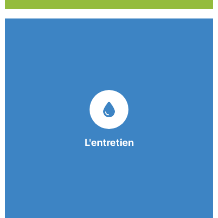
Nos équipes mobiles et consciencieuses vous
garantissent une prestation de nettoyage de
qualité.
L'entretien
En savoir +