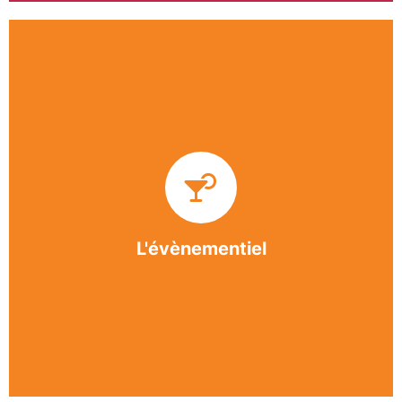
Impliquée dans un grand nombre d’événements
culturels et sportifs du bergeracois, l’association
BASE apporte des solutions innovantes et
originales dans l’organisation des manifestations,
festivals, conventions, colloques et assemblées
générales.
L'évènementiel
En savoir +