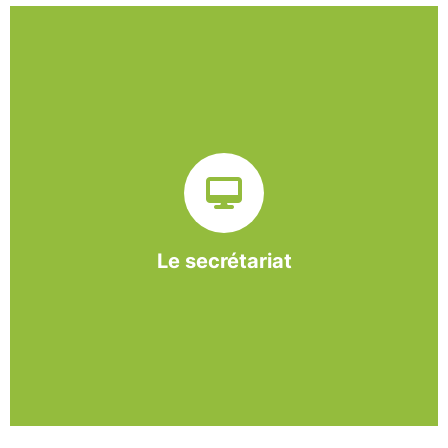
Sur ce pôle nous formons nos salariés aux travaux de
bureautique et de réception : comptabilité, gestion des
dossiers administratifs, courriers, accueil téléphonique.
Cette expérience est systématiquement couplée à une
formation pour permettre aux employés d'être
pleinement opérationnels à l'issue de leur CDDI.
Le secrétariat
En savoir +