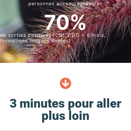
personnes accompagnées/an
70
%
de sorties positives (CDI, CDD + 6 mois,
formations longues durées)
3 minutes pour aller
plus loin