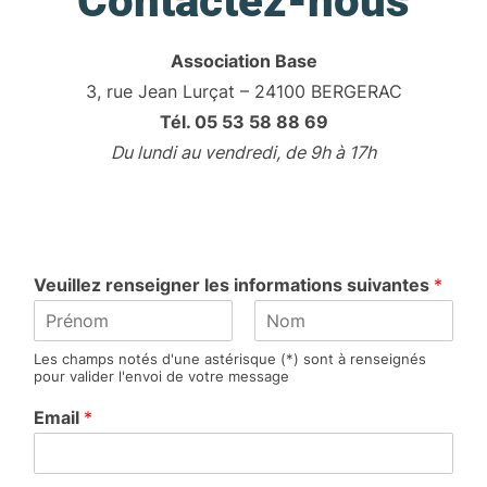
Contactez-nous
Association Base
3, rue Jean Lurçat – 24100 BERGERAC
Tél. 05 53 58 88 69
Du lundi au vendredi, de 9h à 17h
Veuillez renseigner les informations suivantes
*
P
N
Les champs notés d'une astérisque (*) sont à renseignés
r
o
pour valider l'envoi de votre message
é
m
n
Email
*
o
m