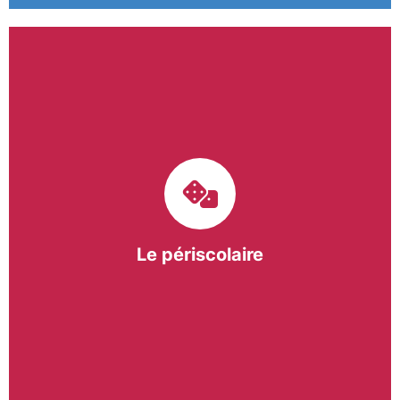
Le pôle périscolaire de BASE a pour mission
d’intervenir dans les écoles primaires du
bergeracois. A travers les Temps d’Activités
Périscolaires (TAP) et les Pauses Méridiennes, nous
apportons une réponse adaptée et individualisée
aux besoins des collectivités.
Le périscolaire
En savoir +