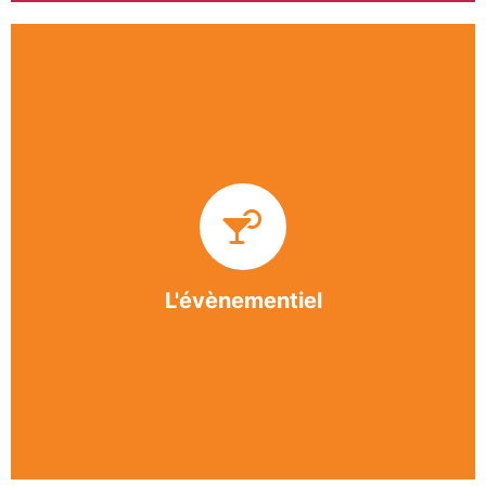
Impliquée dans un grand nombre d’événements
culturels et sportifs du bergeracois, l’association
BASE apporte des solutions innovantes et
originales dans l’organisation des manifestations,
festivals, conventions, colloques et assemblées
générales.
L'évènementiel
En savoir +