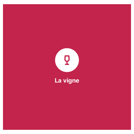
Notre pôle vigne (ACI) et notre Entreprise
d’Insertion (EI) accompagnent une vingtaine de
vignerons de la région sur l’ensemble de leurs
travaux viticoles.
Notre partenariat privilégié avec un
vigneron de la région nous a permis de créer une
Parcelle Pédagogique.
La vigne
En savoir +