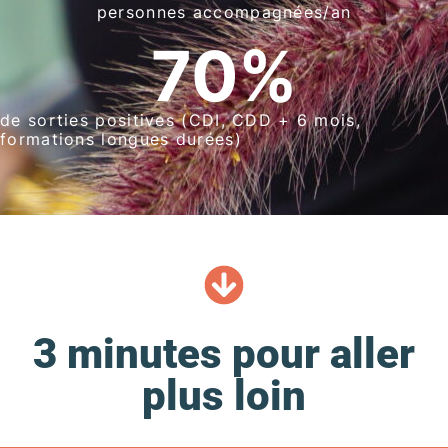
personnes accompagnées/an
70
%
de sorties positives (CDI, CDD + 6 mois,
formations longues durées)
3 minutes pour aller
plus loin