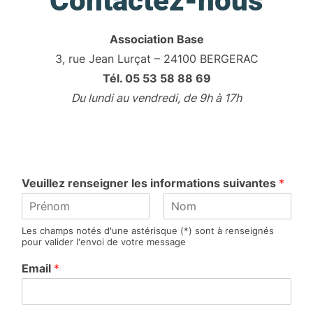
Contactez-nous
Association Base
3, rue Jean Lurçat – 24100 BERGERAC
Tél. 05 53 58 88 69
Du lundi au vendredi, de 9h à 17h
Veuillez renseigner les informations suivantes
*
P
N
Les champs notés d'une astérisque (*) sont à renseignés
r
o
pour valider l'envoi de votre message
é
m
n
Email
*
o
m