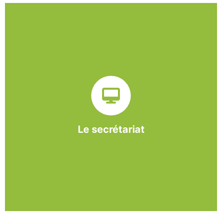
Sur ce pôle nous formons nos salariés aux travaux de
bureautique et de réception : comptabilité, gestion des
dossiers administratifs, courriers, accueil téléphonique.
Cette expérience est systématiquement couplée à une
formation pour permettre aux employés d'être
pleinement opérationnels à l'issue de leur CDDI.
Le secrétariat
En savoir +