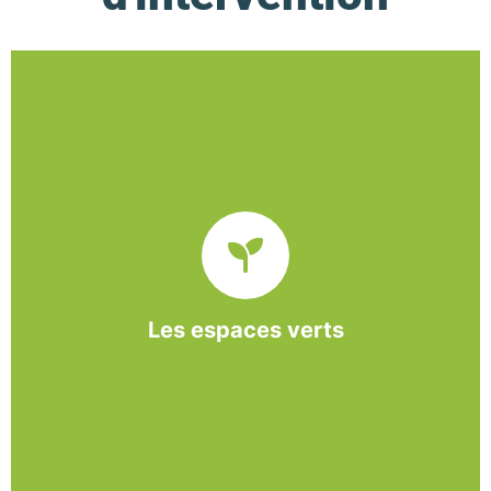
De l’entretien régulier à la création d’un espace
paysager, l’association BASE propose et réalise
des interventions à la demande des entreprises et
collectivités locales.
Les espaces verts
En savoir +