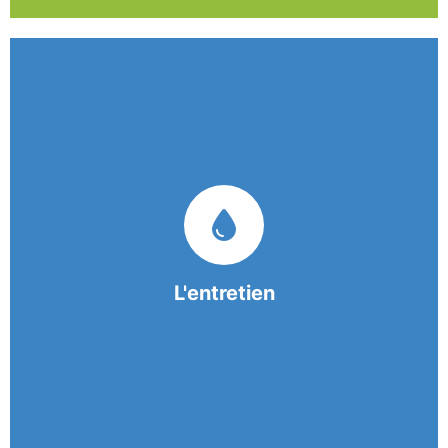
Nos équipes mobiles et consciencieuses vous
garantissent une prestation de nettoyage de
qualité.
L'entretien
En savoir +