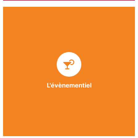
Impliquée dans un grand nombre d’événements
culturels et sportifs du bergeracois, l’association
BASE apporte des solutions innovantes et
originales dans l’organisation des manifestations,
festivals, conventions, colloques et assemblées
générales.
L'évènementiel
En savoir +