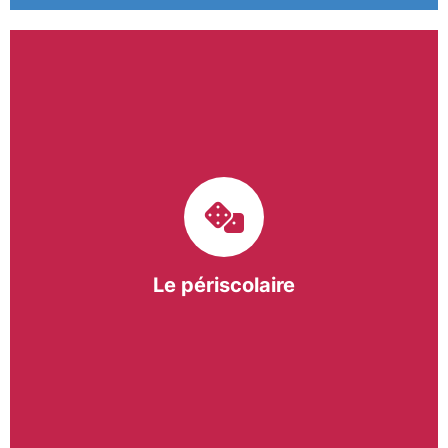
Le pôle périscolaire de BASE a pour mission
d’intervenir dans les écoles primaires du
bergeracois. A travers les Temps d’Activités
Périscolaires (TAP) et les Pauses Méridiennes, nous
apportons une réponse adaptée et individualisée
aux besoins des collectivités.
Le périscolaire
En savoir +