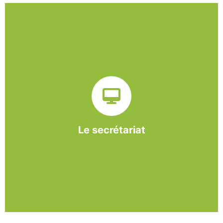
Sur ce pôle nous formons nos salariés aux travaux de
bureautique et de réception : comptabilité, gestion des
dossiers administratifs, courriers, accueil téléphonique.
Cette expérience est systématiquement couplée à une
formation pour permettre aux employés d'être
pleinement opérationnels à l'issue de leur CDDI.
Le secrétariat
En savoir +