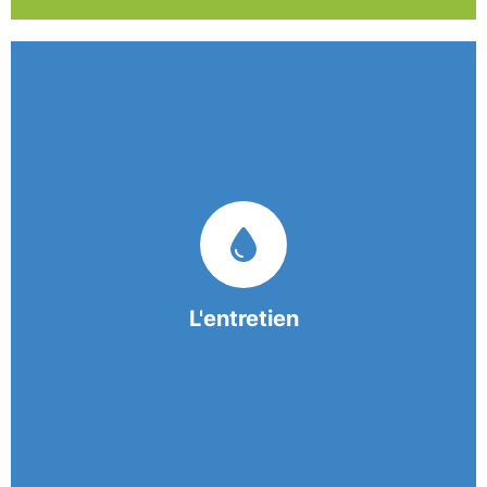
Nos équipes mobiles et consciencieuses vous
garantissent une prestation de nettoyage de
qualité.
L'entretien
En savoir +