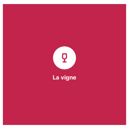
Notre pôle vigne (ACI) et notre Entreprise
d’Insertion (EI) accompagnent une vingtaine de
vignerons de la région sur l’ensemble de leurs
travaux viticoles.
Notre partenariat privilégié avec un
vigneron de la région nous a permis de créer une
Parcelle Pédagogique.
La vigne
En savoir +