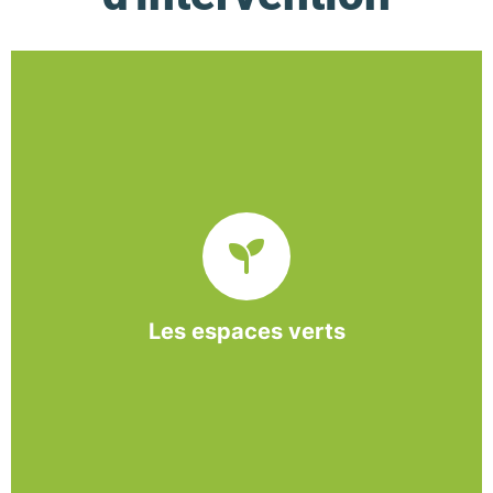
De l’entretien régulier à la création d’un espace
paysager, l’association BASE propose et réalise
des interventions à la demande des entreprises et
collectivités locales.
Les espaces verts
En savoir +