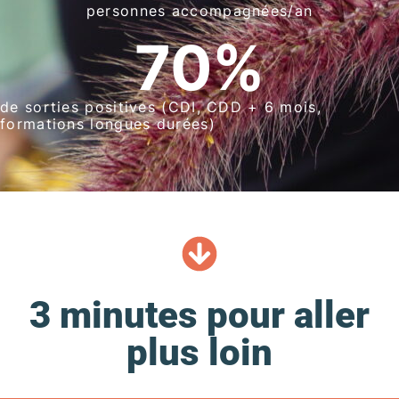
personnes accompagnées/an
70
%
de sorties positives (CDI, CDD + 6 mois,
formations longues durées)
3 minutes pour aller
plus loin