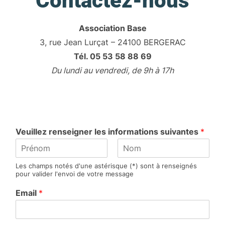
Contactez-nous
Association Base
3, rue Jean Lurçat – 24100 BERGERAC
Tél. 05 53 58 88 69
Du lundi au vendredi, de 9h à 17h
Veuillez renseigner les informations suivantes
*
P
N
Les champs notés d'une astérisque (*) sont à renseignés
r
o
pour valider l'envoi de votre message
é
m
n
Email
*
o
m