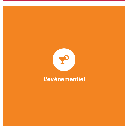
Impliquée dans un grand nombre d’événements
culturels et sportifs du bergeracois, l’association
BASE apporte des solutions innovantes et
originales dans l’organisation des manifestations,
festivals, conventions, colloques et assemblées
générales.
L'évènementiel
En savoir +