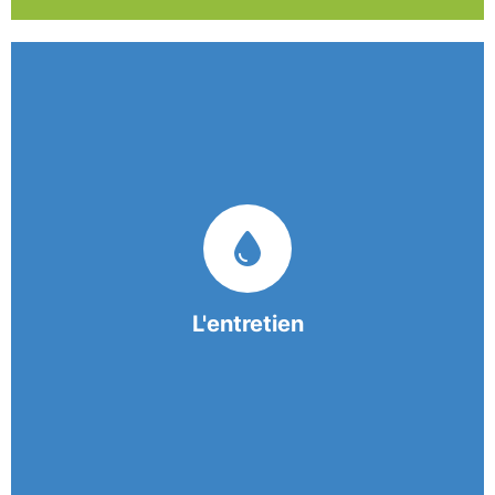
Nos équipes mobiles et consciencieuses vous
garantissent une prestation de nettoyage de
qualité.
L'entretien
En savoir +