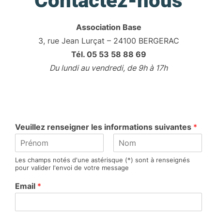
Contactez-nous
Association Base
3, rue Jean Lurçat – 24100 BERGERAC
Tél. 05 53 58 88 69
Du lundi au vendredi, de 9h à 17h
Veuillez renseigner les informations suivantes
*
P
N
Les champs notés d'une astérisque (*) sont à renseignés
r
o
pour valider l'envoi de votre message
é
m
n
Email
*
o
m