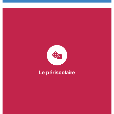
Le pôle périscolaire de BASE a pour mission
d’intervenir dans les écoles primaires du
bergeracois. A travers les Temps d’Activités
Périscolaires (TAP) et les Pauses Méridiennes, nous
apportons une réponse adaptée et individualisée
aux besoins des collectivités.
Le périscolaire
En savoir +