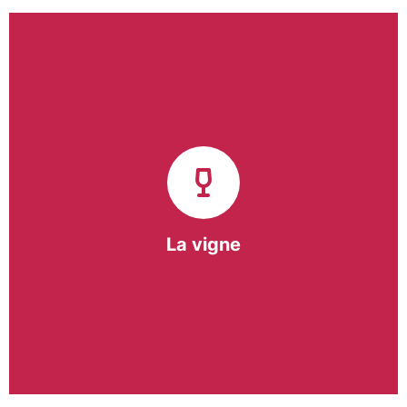
Notre pôle vigne (ACI) et notre Entreprise
d’Insertion (EI) accompagnent une vingtaine de
vignerons de la région sur l’ensemble de leurs
travaux viticoles.
Notre partenariat privilégié avec un
vigneron de la région nous a permis de créer une
Parcelle Pédagogique.
La vigne
En savoir +