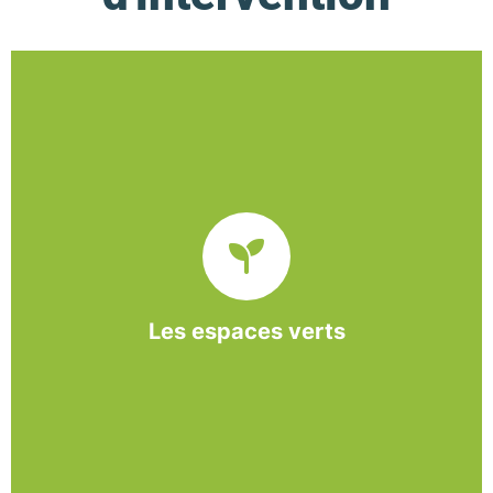
De l’entretien régulier à la création d’un espace
paysager, l’association BASE propose et réalise
des interventions à la demande des entreprises et
collectivités locales.
Les espaces verts
En savoir +