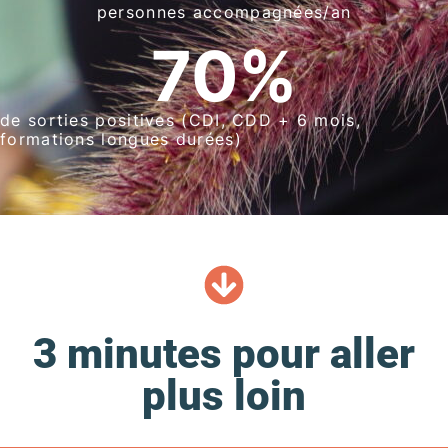
personnes accompagnées/an
70
%
de sorties positives (CDI, CDD + 6 mois,
formations longues durées)
3 minutes pour aller
plus loin