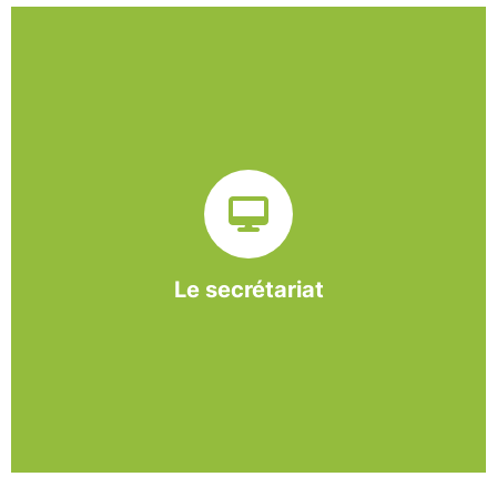
Sur ce pôle nous formons nos salariés aux travaux de
bureautique et de réception : comptabilité, gestion des
dossiers administratifs, courriers, accueil téléphonique.
Cette expérience est systématiquement couplée à une
formation pour permettre aux employés d'être
pleinement opérationnels à l'issue de leur CDDI.
Le secrétariat
En savoir +