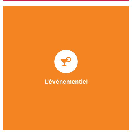
Impliquée dans un grand nombre d’événements
culturels et sportifs du bergeracois, l’association
BASE apporte des solutions innovantes et
originales dans l’organisation des manifestations,
festivals, conventions, colloques et assemblées
générales.
L'évènementiel
En savoir +