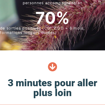
personnes accompagnées/an
70
%
de sorties positives (CDI, CDD + 6 mois,
formations longues durées)
3 minutes pour aller
plus loin