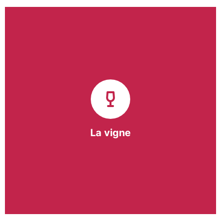
Notre pôle vigne (ACI) et notre Entreprise
d’Insertion (EI) accompagnent une vingtaine de
vignerons de la région sur l’ensemble de leurs
travaux viticoles.
Notre partenariat privilégié avec un
vigneron de la région nous a permis de créer une
Parcelle Pédagogique.
La vigne
En savoir +