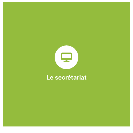
Sur ce pôle nous formons nos salariés aux travaux de
bureautique et de réception : comptabilité, gestion des
dossiers administratifs, courriers, accueil téléphonique.
Cette expérience est systématiquement couplée à une
formation pour permettre aux employés d'être
pleinement opérationnels à l'issue de leur CDDI.
Le secrétariat
En savoir +