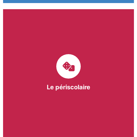
Le pôle périscolaire de BASE a pour mission
d’intervenir dans les écoles primaires du
bergeracois. A travers les Temps d’Activités
Périscolaires (TAP) et les Pauses Méridiennes, nous
apportons une réponse adaptée et individualisée
aux besoins des collectivités.
Le périscolaire
En savoir +