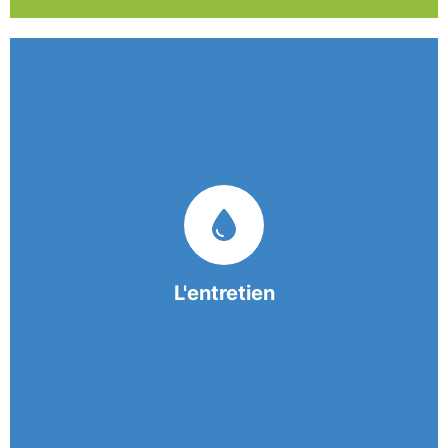
Nos équipes mobiles et consciencieuses vous
garantissent une prestation de nettoyage de
qualité.
L'entretien
En savoir +