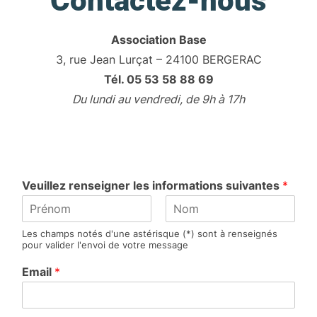
Contactez-nous
Association Base
3, rue Jean Lurçat – 24100 BERGERAC
Tél. 05 53 58 88 69
Du lundi au vendredi, de 9h à 17h
Veuillez renseigner les informations suivantes
*
P
N
Les champs notés d'une astérisque (*) sont à renseignés
r
o
pour valider l'envoi de votre message
é
m
n
Email
*
o
m