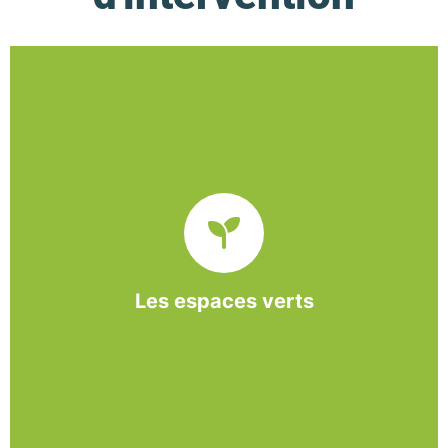
De l’entretien régulier à la création d’un espace
paysager, l’association BASE propose et réalise
des interventions à la demande des entreprises et
collectivités locales.
Les espaces verts
En savoir +