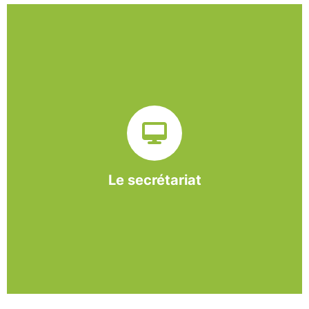
Sur ce pôle nous formons nos salariés aux travaux de
bureautique et de réception : comptabilité, gestion des
dossiers administratifs, courriers, accueil téléphonique.
Cette expérience est systématiquement couplée à une
formation pour permettre aux employés d'être
pleinement opérationnels à l'issue de leur CDDI.
Le secrétariat
En savoir +