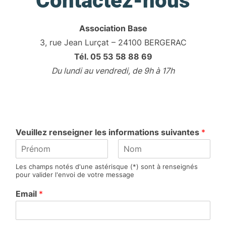
Contactez-nous
Association Base
3, rue Jean Lurçat – 24100 BERGERAC
Tél. 05 53 58 88 69
Du lundi au vendredi, de 9h à 17h
Veuillez renseigner les informations suivantes
*
P
N
Les champs notés d'une astérisque (*) sont à renseignés
r
o
pour valider l'envoi de votre message
é
m
n
Email
*
o
m