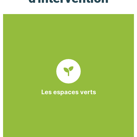
De l’entretien régulier à la création d’un espace
paysager, l’association BASE propose et réalise
des interventions à la demande des entreprises et
collectivités locales.
Les espaces verts
En savoir +