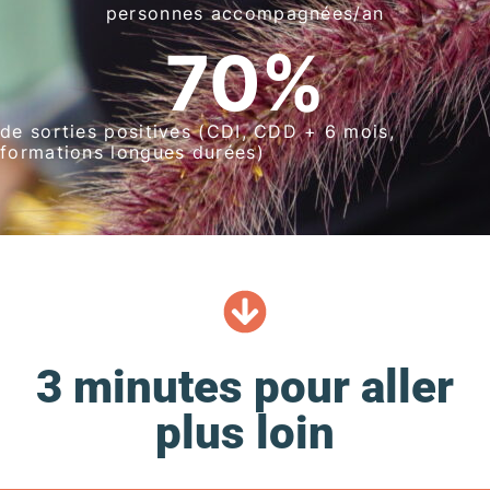
personnes accompagnées/an
70
%
de sorties positives (CDI, CDD + 6 mois,
formations longues durées)
3 minutes pour aller
plus loin