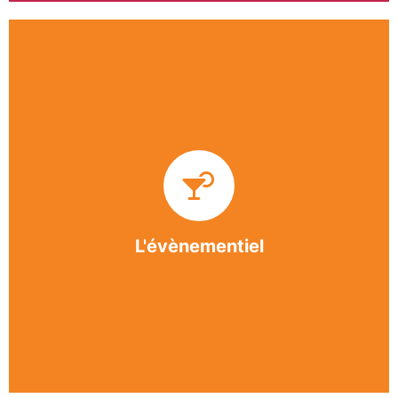
Impliquée dans un grand nombre d’événements
culturels et sportifs du bergeracois, l’association
BASE apporte des solutions innovantes et
originales dans l’organisation des manifestations,
festivals, conventions, colloques et assemblées
générales.
L'évènementiel
En savoir +