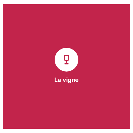
Notre pôle vigne (ACI) et notre Entreprise
d’Insertion (EI) accompagnent une vingtaine de
vignerons de la région sur l’ensemble de leurs
travaux viticoles.
Notre partenariat privilégié avec un
vigneron de la région nous a permis de créer une
Parcelle Pédagogique.
La vigne
En savoir +