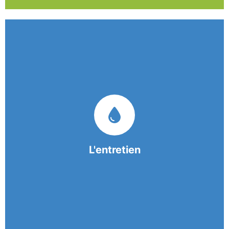
Nos équipes mobiles et consciencieuses vous
garantissent une prestation de nettoyage de
qualité.
L'entretien
En savoir +