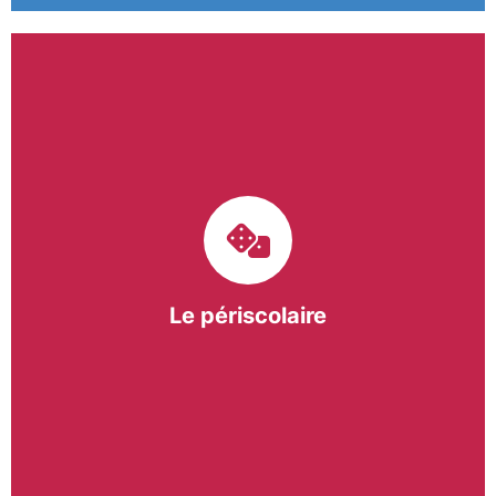
Le pôle périscolaire de BASE a pour mission
d’intervenir dans les écoles primaires du
bergeracois. A travers les Temps d’Activités
Périscolaires (TAP) et les Pauses Méridiennes, nous
apportons une réponse adaptée et individualisée
aux besoins des collectivités.
Le périscolaire
En savoir +