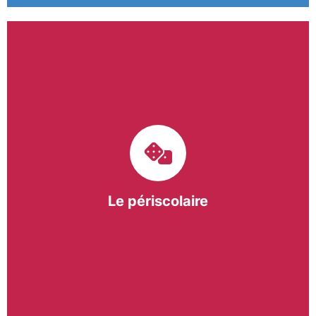
Le pôle périscolaire de BASE a pour mission
d’intervenir dans les écoles primaires du
bergeracois. A travers les Temps d’Activités
Périscolaires (TAP) et les Pauses Méridiennes, nous
apportons une réponse adaptée et individualisée
aux besoins des collectivités.
Le périscolaire
En savoir +