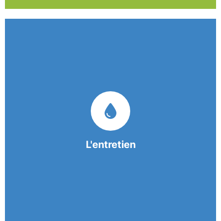
Nos équipes mobiles et consciencieuses vous
garantissent une prestation de nettoyage de
qualité.
L'entretien
En savoir +