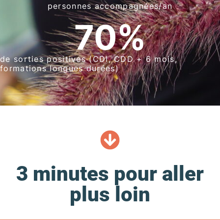
personnes accompagnées/an
70
%
de sorties positives (CDI, CDD + 6 mois,
formations longues durées)
3 minutes pour aller
plus loin