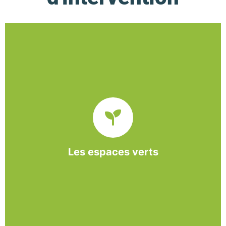
De l’entretien régulier à la création d’un espace
paysager, l’association BASE propose et réalise
des interventions à la demande des entreprises et
collectivités locales.
Les espaces verts
En savoir +