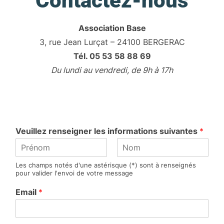
Contactez-nous
Association Base
3, rue Jean Lurçat – 24100 BERGERAC
Tél. 05 53 58 88 69
Du lundi au vendredi, de 9h à 17h
Veuillez renseigner les informations suivantes
*
P
N
Les champs notés d'une astérisque (*) sont à renseignés
r
o
pour valider l'envoi de votre message
é
m
n
Email
*
o
m