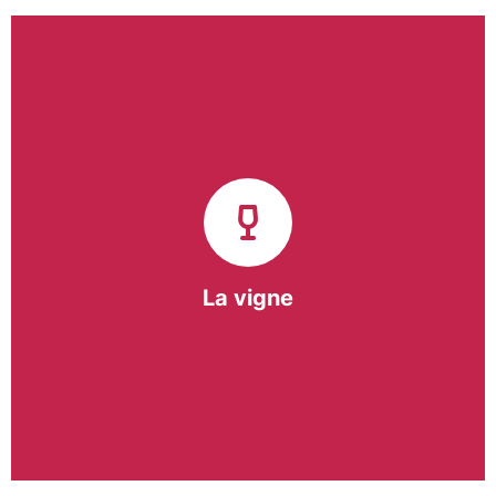
Notre pôle vigne (ACI) et notre Entreprise
d’Insertion (EI) accompagnent une vingtaine de
vignerons de la région sur l’ensemble de leurs
travaux viticoles.
Notre partenariat privilégié avec un
vigneron de la région nous a permis de créer une
Parcelle Pédagogique.
La vigne
En savoir +