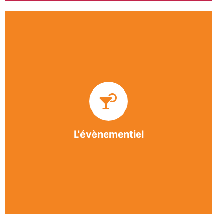
Impliquée dans un grand nombre d’événements
culturels et sportifs du bergeracois, l’association
BASE apporte des solutions innovantes et
originales dans l’organisation des manifestations,
festivals, conventions, colloques et assemblées
générales.
L'évènementiel
En savoir +