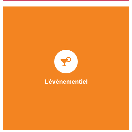
Impliquée dans un grand nombre d’événements
culturels et sportifs du bergeracois, l’association
BASE apporte des solutions innovantes et
originales dans l’organisation des manifestations,
festivals, conventions, colloques et assemblées
générales.
L'évènementiel
En savoir +