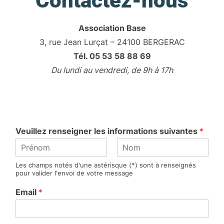
Contactez-nous
Association Base
3, rue Jean Lurçat – 24100 BERGERAC
Tél. 05 53 58 88 69
Du lundi au vendredi, de 9h à 17h
Veuillez renseigner les informations suivantes
*
P
N
Les champs notés d'une astérisque (*) sont à renseignés
r
o
pour valider l'envoi de votre message
é
m
n
Email
*
o
m