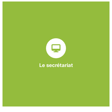
Sur ce pôle nous formons nos salariés aux travaux de
bureautique et de réception : comptabilité, gestion des
dossiers administratifs, courriers, accueil téléphonique.
Cette expérience est systématiquement couplée à une
formation pour permettre aux employés d'être
pleinement opérationnels à l'issue de leur CDDI.
Le secrétariat
En savoir +