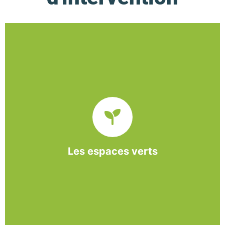
De l’entretien régulier à la création d’un espace
paysager, l’association BASE propose et réalise
des interventions à la demande des entreprises et
collectivités locales.
Les espaces verts
En savoir +