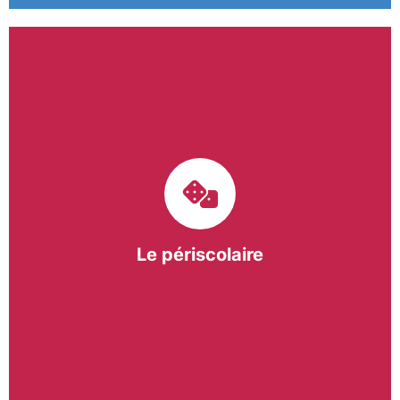
Le pôle périscolaire de BASE a pour mission
d’intervenir dans les écoles primaires du
bergeracois. A travers les Temps d’Activités
Périscolaires (TAP) et les Pauses Méridiennes, nous
apportons une réponse adaptée et individualisée
aux besoins des collectivités.
Le périscolaire
En savoir +