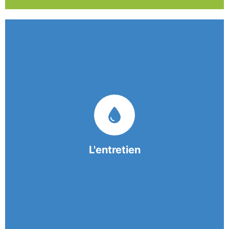
Nos équipes mobiles et consciencieuses vous
garantissent une prestation de nettoyage de
qualité.
L'entretien
En savoir +