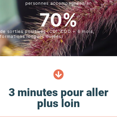
personnes accompagnées/an
70
%
de sorties positives (CDI, CDD + 6 mois,
formations longues durées)
3 minutes pour aller
plus loin