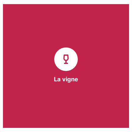
Notre pôle vigne (ACI) et notre Entreprise
d’Insertion (EI) accompagnent une vingtaine de
vignerons de la région sur l’ensemble de leurs
travaux viticoles.
Notre partenariat privilégié avec un
vigneron de la région nous a permis de créer une
Parcelle Pédagogique.
La vigne
En savoir +