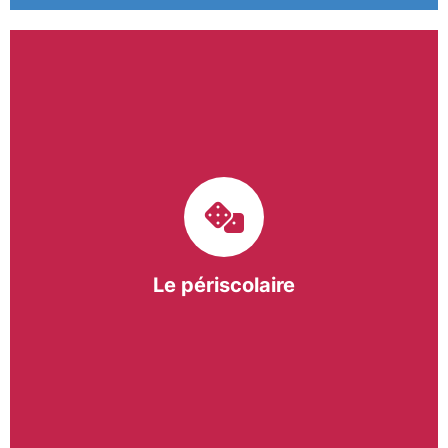
Le pôle périscolaire de BASE a pour mission
d’intervenir dans les écoles primaires du
bergeracois. A travers les Temps d’Activités
Périscolaires (TAP) et les Pauses Méridiennes, nous
apportons une réponse adaptée et individualisée
aux besoins des collectivités.
Le périscolaire
En savoir +