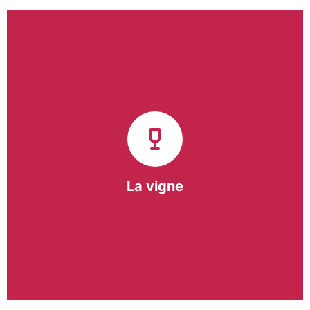
Notre pôle vigne (ACI) et notre Entreprise
d’Insertion (EI) accompagnent une vingtaine de
vignerons de la région sur l’ensemble de leurs
travaux viticoles.
Notre partenariat privilégié avec un
vigneron de la région nous a permis de créer une
Parcelle Pédagogique.
La vigne
En savoir +