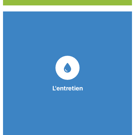
Nos équipes mobiles et consciencieuses vous
garantissent une prestation de nettoyage de
qualité.
L'entretien
En savoir +