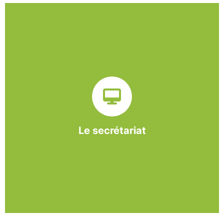
Sur ce pôle nous formons nos salariés aux travaux de
bureautique et de réception : comptabilité, gestion des
dossiers administratifs, courriers, accueil téléphonique.
Cette expérience est systématiquement couplée à une
formation pour permettre aux employés d'être
pleinement opérationnels à l'issue de leur CDDI.
Le secrétariat
En savoir +