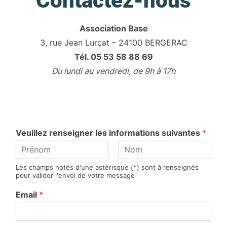
Contactez-nous
Association Base
3, rue Jean Lurçat – 24100 BERGERAC
Tél. 05 53 58 88 69
Du lundi au vendredi, de 9h à 17h
Veuillez renseigner les informations suivantes
*
P
N
Les champs notés d'une astérisque (*) sont à renseignés
r
o
pour valider l'envoi de votre message
é
m
n
Email
*
o
m