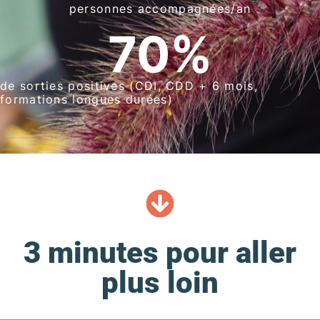
personnes accompagnées/an
70
%
de sorties positives (CDI, CDD + 6 mois,
formations longues durées)
3 minutes pour aller
plus loin