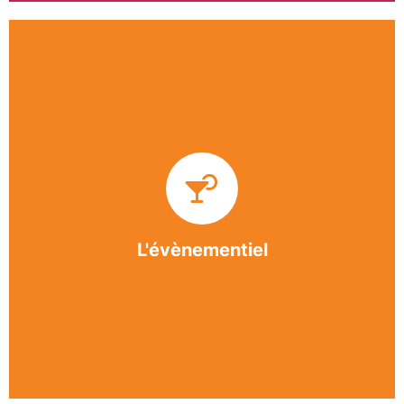
Impliquée dans un grand nombre d’événements
culturels et sportifs du bergeracois, l’association
BASE apporte des solutions innovantes et
originales dans l’organisation des manifestations,
festivals, conventions, colloques et assemblées
générales.
L'évènementiel
En savoir +