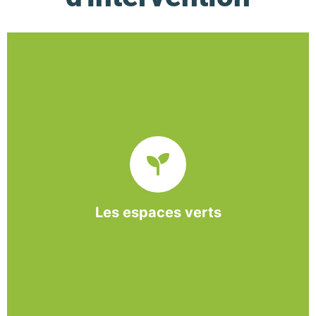
De l’entretien régulier à la création d’un espace
paysager, l’association BASE propose et réalise
des interventions à la demande des entreprises et
collectivités locales.
Les espaces verts
En savoir +