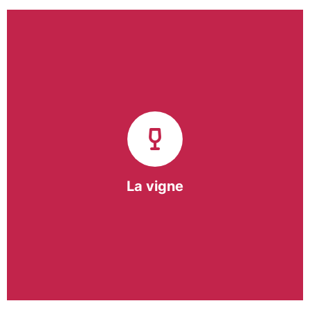
Notre pôle vigne (ACI) et notre Entreprise
d’Insertion (EI) accompagnent une vingtaine de
vignerons de la région sur l’ensemble de leurs
travaux viticoles.
Notre partenariat privilégié avec un
vigneron de la région nous a permis de créer une
Parcelle Pédagogique.
La vigne
En savoir +