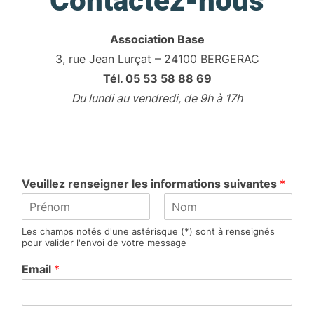
Contactez-nous
Association Base
3, rue Jean Lurçat – 24100 BERGERAC
Tél. 05 53 58 88 69
Du lundi au vendredi, de 9h à 17h
Veuillez renseigner les informations suivantes
*
P
N
Les champs notés d'une astérisque (*) sont à renseignés
r
o
pour valider l'envoi de votre message
é
m
n
Email
*
o
m