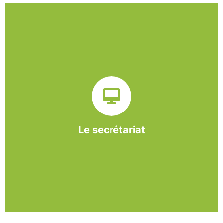
Sur ce pôle nous formons nos salariés aux travaux de
bureautique et de réception : comptabilité, gestion des
dossiers administratifs, courriers, accueil téléphonique.
Cette expérience est systématiquement couplée à une
formation pour permettre aux employés d'être
pleinement opérationnels à l'issue de leur CDDI.
Le secrétariat
En savoir +