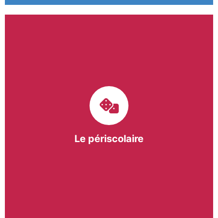
Le pôle périscolaire de BASE a pour mission
d’intervenir dans les écoles primaires du
bergeracois. A travers les Temps d’Activités
Périscolaires (TAP) et les Pauses Méridiennes, nous
apportons une réponse adaptée et individualisée
aux besoins des collectivités.
Le périscolaire
En savoir +