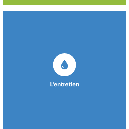
Nos équipes mobiles et consciencieuses vous
garantissent une prestation de nettoyage de
qualité.
L'entretien
En savoir +