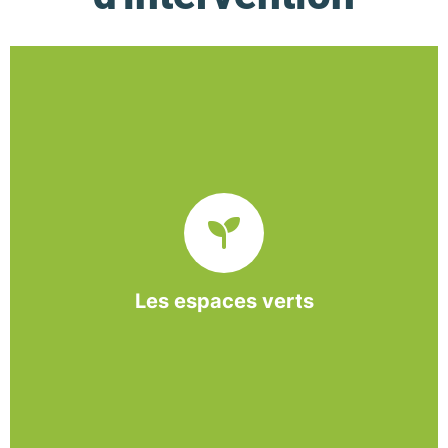
De l’entretien régulier à la création d’un espace
paysager, l’association BASE propose et réalise
des interventions à la demande des entreprises et
collectivités locales.
Les espaces verts
En savoir +