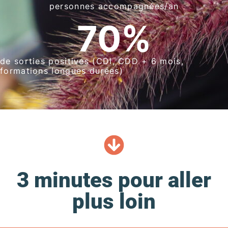
personnes accompagnées/an
70
%
de sorties positives (CDI, CDD + 6 mois,
formations longues durées)
3 minutes pour aller
plus loin