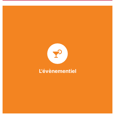
Impliquée dans un grand nombre d’événements
culturels et sportifs du bergeracois, l’association
BASE apporte des solutions innovantes et
originales dans l’organisation des manifestations,
festivals, conventions, colloques et assemblées
générales.
L'évènementiel
En savoir +