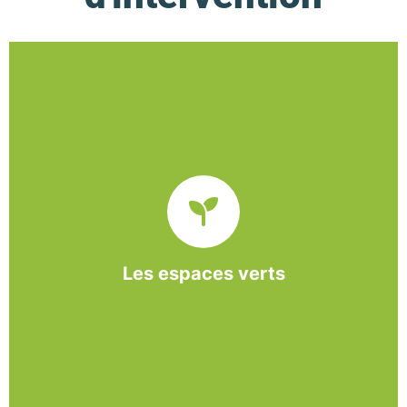
De l’entretien régulier à la création d’un espace
paysager, l’association BASE propose et réalise
des interventions à la demande des entreprises et
collectivités locales.
Les espaces verts
En savoir +