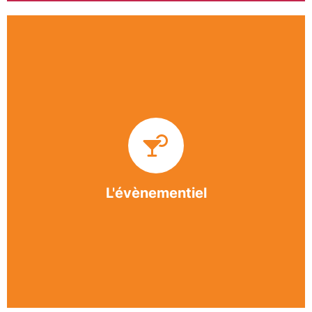
Impliquée dans un grand nombre d’événements
culturels et sportifs du bergeracois, l’association
BASE apporte des solutions innovantes et
originales dans l’organisation des manifestations,
festivals, conventions, colloques et assemblées
générales.
L'évènementiel
En savoir +