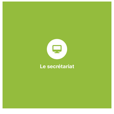
Sur ce pôle nous formons nos salariés aux travaux de
bureautique et de réception : comptabilité, gestion des
dossiers administratifs, courriers, accueil téléphonique.
Cette expérience est systématiquement couplée à une
formation pour permettre aux employés d'être
pleinement opérationnels à l'issue de leur CDDI.
Le secrétariat
En savoir +