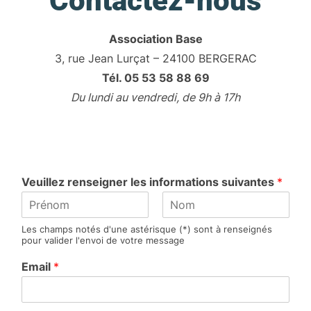
Contactez-nous
Association Base
3, rue Jean Lurçat – 24100 BERGERAC
Tél. 05 53 58 88 69
Du lundi au vendredi, de 9h à 17h
Veuillez renseigner les informations suivantes
*
P
N
Les champs notés d'une astérisque (*) sont à renseignés
r
o
pour valider l'envoi de votre message
é
m
n
Email
*
o
m