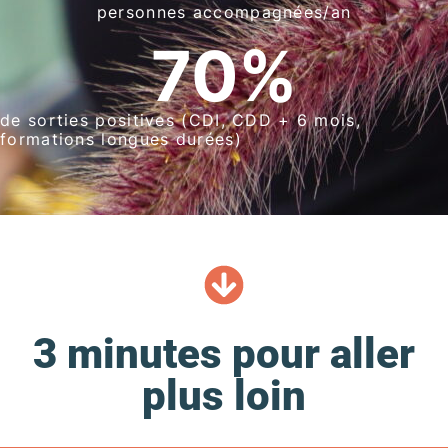
personnes accompagnées/an
70
%
de sorties positives (CDI, CDD + 6 mois,
formations longues durées)
3 minutes pour aller
plus loin