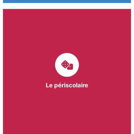
Le pôle périscolaire de BASE a pour mission
d’intervenir dans les écoles primaires du
bergeracois. A travers les Temps d’Activités
Périscolaires (TAP) et les Pauses Méridiennes, nous
apportons une réponse adaptée et individualisée
aux besoins des collectivités.
Le périscolaire
En savoir +