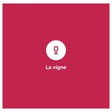
Notre pôle vigne (ACI) et notre Entreprise
d’Insertion (EI) accompagnent une vingtaine de
vignerons de la région sur l’ensemble de leurs
travaux viticoles.
Notre partenariat privilégié avec un
vigneron de la région nous a permis de créer une
Parcelle Pédagogique.
La vigne
En savoir +