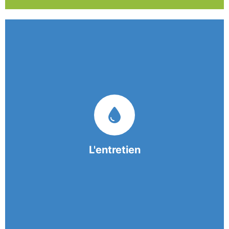
Nos équipes mobiles et consciencieuses vous
garantissent une prestation de nettoyage de
qualité.
L'entretien
En savoir +