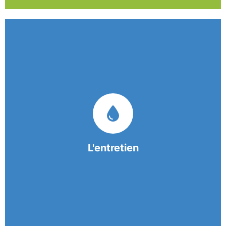
Nos équipes mobiles et consciencieuses vous
garantissent une prestation de nettoyage de
qualité.
L'entretien
En savoir +