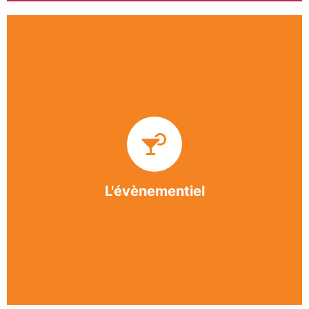
Impliquée dans un grand nombre d’événements
culturels et sportifs du bergeracois, l’association
BASE apporte des solutions innovantes et
originales dans l’organisation des manifestations,
festivals, conventions, colloques et assemblées
générales.
L'évènementiel
En savoir +