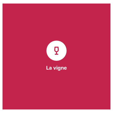
Notre pôle vigne (ACI) et notre Entreprise
d’Insertion (EI) accompagnent une vingtaine de
vignerons de la région sur l’ensemble de leurs
travaux viticoles.
Notre partenariat privilégié avec un
vigneron de la région nous a permis de créer une
Parcelle Pédagogique.
La vigne
En savoir +