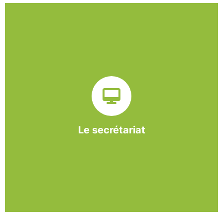
Sur ce pôle nous formons nos salariés aux travaux de
bureautique et de réception : comptabilité, gestion des
dossiers administratifs, courriers, accueil téléphonique.
Cette expérience est systématiquement couplée à une
formation pour permettre aux employés d'être
pleinement opérationnels à l'issue de leur CDDI.
Le secrétariat
En savoir +