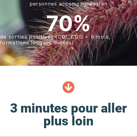
personnes accompagnées/an
70
%
de sorties positives (CDI, CDD + 6 mois,
formations longues durées)
3 minutes pour aller
plus loin