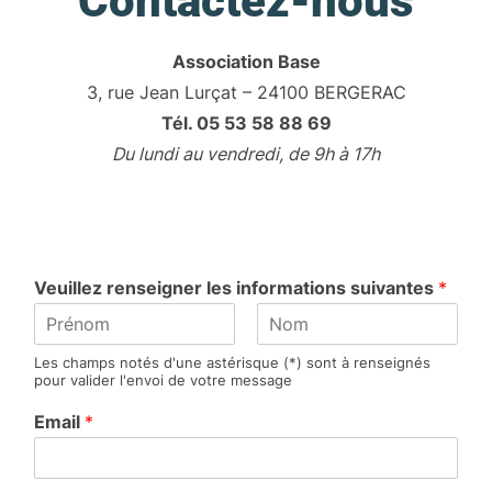
Contactez-nous
Association Base
3, rue Jean Lurçat – 24100 BERGERAC
Tél. 05 53 58 88 69
Du lundi au vendredi, de 9h à 17h
Veuillez renseigner les informations suivantes
*
P
N
Les champs notés d'une astérisque (*) sont à renseignés
r
o
pour valider l'envoi de votre message
é
m
n
Email
*
o
m