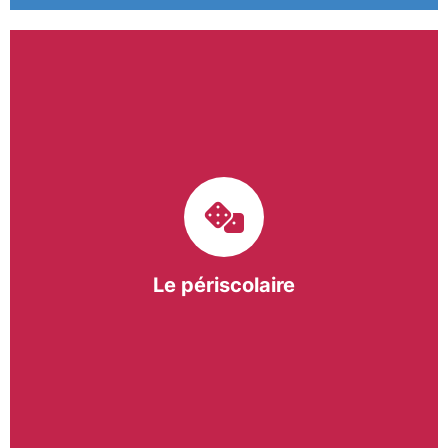
Le pôle périscolaire de BASE a pour mission
d’intervenir dans les écoles primaires du
bergeracois. A travers les Temps d’Activités
Périscolaires (TAP) et les Pauses Méridiennes, nous
apportons une réponse adaptée et individualisée
aux besoins des collectivités.
Le périscolaire
En savoir +