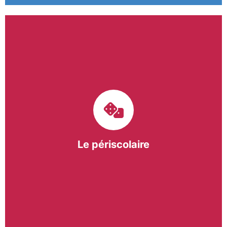
Le pôle périscolaire de BASE a pour mission
d’intervenir dans les écoles primaires du
bergeracois. A travers les Temps d’Activités
Périscolaires (TAP) et les Pauses Méridiennes, nous
apportons une réponse adaptée et individualisée
aux besoins des collectivités.
Le périscolaire
En savoir +