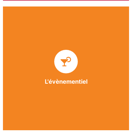
Impliquée dans un grand nombre d’événements
culturels et sportifs du bergeracois, l’association
BASE apporte des solutions innovantes et
originales dans l’organisation des manifestations,
festivals, conventions, colloques et assemblées
générales.
L'évènementiel
En savoir +