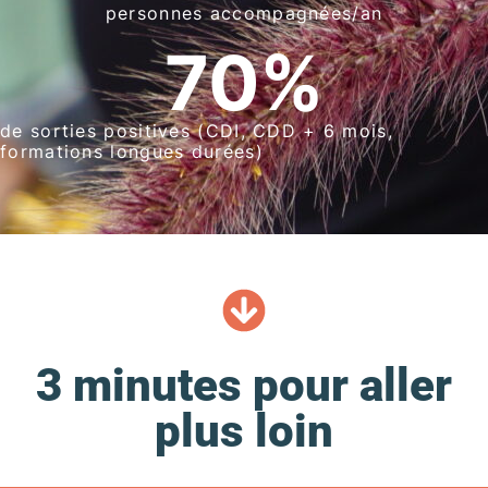
personnes accompagnées/an
70
%
de sorties positives (CDI, CDD + 6 mois,
formations longues durées)
3 minutes pour aller
plus loin