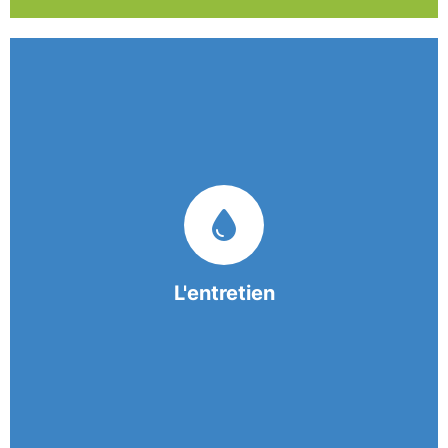
Nos équipes mobiles et consciencieuses vous
garantissent une prestation de nettoyage de
qualité.
L'entretien
En savoir +