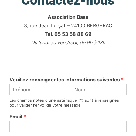
Contactez-nous
Association Base
3, rue Jean Lurçat – 24100 BERGERAC
Tél. 05 53 58 88 69
Du lundi au vendredi, de 9h à 17h
Veuillez renseigner les informations suivantes
*
P
N
Les champs notés d'une astérisque (*) sont à renseignés
r
o
pour valider l'envoi de votre message
é
m
n
Email
*
o
m