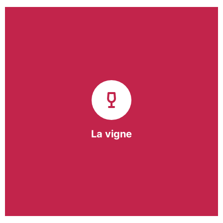
Notre pôle vigne (ACI) et notre Entreprise
d’Insertion (EI) accompagnent une vingtaine de
vignerons de la région sur l’ensemble de leurs
travaux viticoles.
Notre partenariat privilégié avec un
vigneron de la région nous a permis de créer une
Parcelle Pédagogique.
La vigne
En savoir +