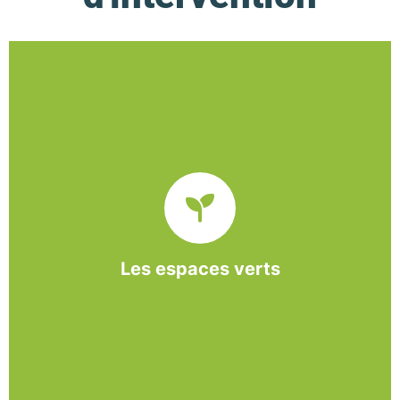
De l’entretien régulier à la création d’un espace
paysager, l’association BASE propose et réalise
des interventions à la demande des entreprises et
collectivités locales.
Les espaces verts
En savoir +