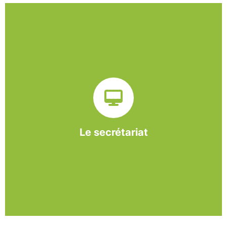
Sur ce pôle nous formons nos salariés aux travaux de
bureautique et de réception : comptabilité, gestion des
dossiers administratifs, courriers, accueil téléphonique.
Cette expérience est systématiquement couplée à une
formation pour permettre aux employés d'être
pleinement opérationnels à l'issue de leur CDDI.
Le secrétariat
En savoir +