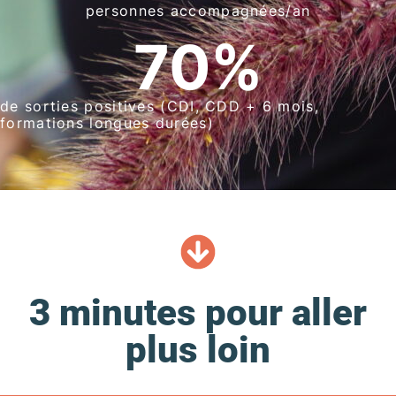
personnes accompagnées/an
70
%
de sorties positives (CDI, CDD + 6 mois,
formations longues durées)
3 minutes pour aller
plus loin