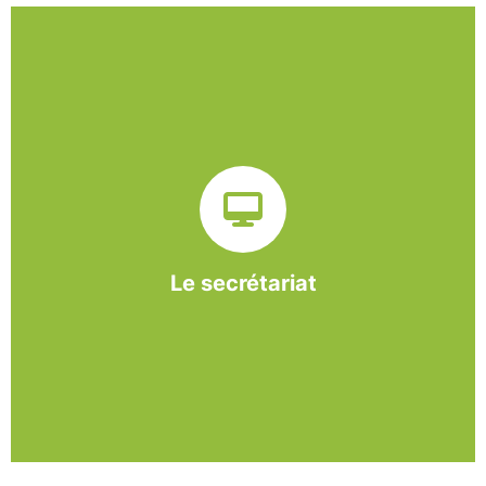
Sur ce pôle nous formons nos salariés aux travaux de
bureautique et de réception : comptabilité, gestion des
dossiers administratifs, courriers, accueil téléphonique.
Cette expérience est systématiquement couplée à une
formation pour permettre aux employés d'être
pleinement opérationnels à l'issue de leur CDDI.
Le secrétariat
En savoir +