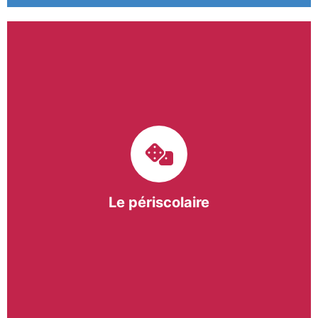
Le pôle périscolaire de BASE a pour mission
d’intervenir dans les écoles primaires du
bergeracois. A travers les Temps d’Activités
Périscolaires (TAP) et les Pauses Méridiennes, nous
apportons une réponse adaptée et individualisée
aux besoins des collectivités.
Le périscolaire
En savoir +