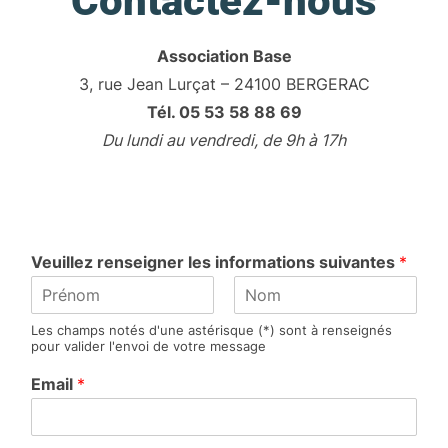
Contactez-nous
Association Base
3, rue Jean Lurçat – 24100 BERGERAC
Tél. 05 53 58 88 69
Du lundi au vendredi, de 9h à 17h
Veuillez renseigner les informations suivantes
*
P
N
Les champs notés d'une astérisque (*) sont à renseignés
r
o
pour valider l'envoi de votre message
é
m
n
Email
*
o
m