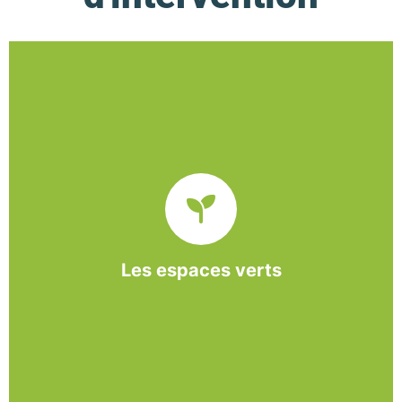
De l’entretien régulier à la création d’un espace
paysager, l’association BASE propose et réalise
des interventions à la demande des entreprises et
collectivités locales.
Les espaces verts
En savoir +