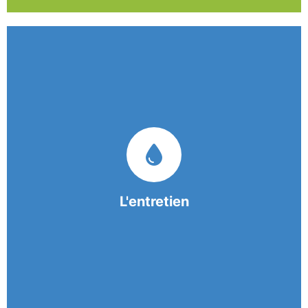
Nos équipes mobiles et consciencieuses vous
garantissent une prestation de nettoyage de
qualité.
L'entretien
En savoir +