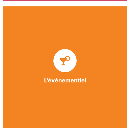
Impliquée dans un grand nombre d’événements
culturels et sportifs du bergeracois, l’association
BASE apporte des solutions innovantes et
originales dans l’organisation des manifestations,
festivals, conventions, colloques et assemblées
générales.
L'évènementiel
En savoir +