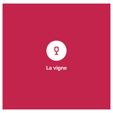
Notre pôle vigne (ACI) et notre Entreprise
d’Insertion (EI) accompagnent une vingtaine de
vignerons de la région sur l’ensemble de leurs
travaux viticoles.
Notre partenariat privilégié avec un
vigneron de la région nous a permis de créer une
Parcelle Pédagogique.
La vigne
En savoir +