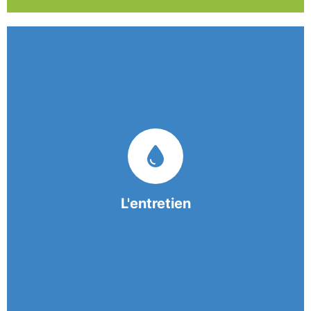
Nos équipes mobiles et consciencieuses vous
garantissent une prestation de nettoyage de
qualité.
L'entretien
En savoir +