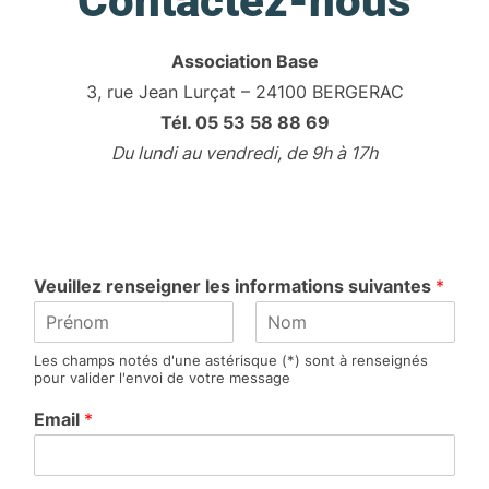
Contactez-nous
Association Base
3, rue Jean Lurçat – 24100 BERGERAC
Tél. 05 53 58 88 69
Du lundi au vendredi, de 9h à 17h
Veuillez renseigner les informations suivantes
*
P
N
Les champs notés d'une astérisque (*) sont à renseignés
r
o
pour valider l'envoi de votre message
é
m
n
Email
*
o
m