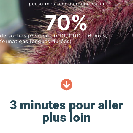
personnes accompagnées/an
70
%
de sorties positives (CDI, CDD + 6 mois,
formations longues durées)
3 minutes pour aller
plus loin