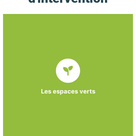
De l’entretien régulier à la création d’un espace
paysager, l’association BASE propose et réalise
des interventions à la demande des entreprises et
collectivités locales.
Les espaces verts
En savoir +