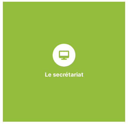
Sur ce pôle nous formons nos salariés aux travaux de
bureautique et de réception : comptabilité, gestion des
dossiers administratifs, courriers, accueil téléphonique.
Cette expérience est systématiquement couplée à une
formation pour permettre aux employés d'être
pleinement opérationnels à l'issue de leur CDDI.
Le secrétariat
En savoir +