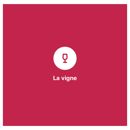
Notre pôle vigne (ACI) et notre Entreprise
d’Insertion (EI) accompagnent une vingtaine de
vignerons de la région sur l’ensemble de leurs
travaux viticoles.
Notre partenariat privilégié avec un
vigneron de la région nous a permis de créer une
Parcelle Pédagogique.
La vigne
En savoir +