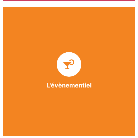
Impliquée dans un grand nombre d’événements
culturels et sportifs du bergeracois, l’association
BASE apporte des solutions innovantes et
originales dans l’organisation des manifestations,
festivals, conventions, colloques et assemblées
générales.
L'évènementiel
En savoir +