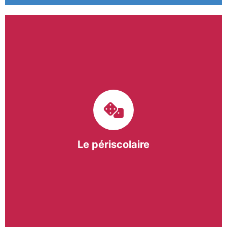
Le pôle périscolaire de BASE a pour mission
d’intervenir dans les écoles primaires du
bergeracois. A travers les Temps d’Activités
Périscolaires (TAP) et les Pauses Méridiennes, nous
apportons une réponse adaptée et individualisée
aux besoins des collectivités.
Le périscolaire
En savoir +