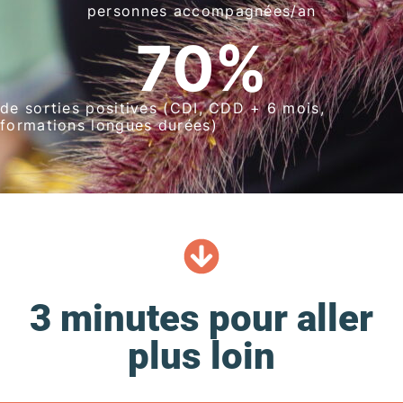
personnes accompagnées/an
70
%
de sorties positives (CDI, CDD + 6 mois,
formations longues durées)
3 minutes pour aller
plus loin