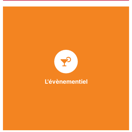
Impliquée dans un grand nombre d’événements
culturels et sportifs du bergeracois, l’association
BASE apporte des solutions innovantes et
originales dans l’organisation des manifestations,
festivals, conventions, colloques et assemblées
générales.
L'évènementiel
En savoir +