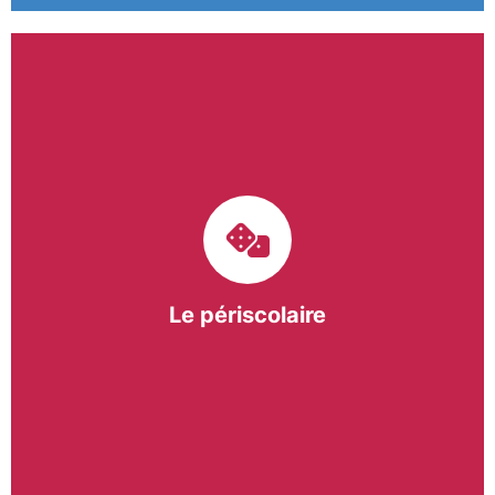
Le pôle périscolaire de BASE a pour mission
d’intervenir dans les écoles primaires du
bergeracois. A travers les Temps d’Activités
Périscolaires (TAP) et les Pauses Méridiennes, nous
apportons une réponse adaptée et individualisée
aux besoins des collectivités.
Le périscolaire
En savoir +