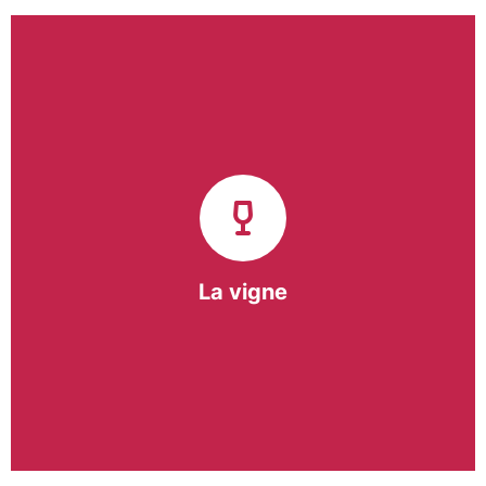
Notre pôle vigne (ACI) et notre Entreprise
d’Insertion (EI) accompagnent une vingtaine de
vignerons de la région sur l’ensemble de leurs
travaux viticoles.
Notre partenariat privilégié avec un
vigneron de la région nous a permis de créer une
Parcelle Pédagogique.
La vigne
En savoir +