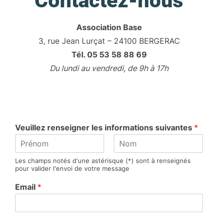
Contactez-nous
Association Base
3, rue Jean Lurçat – 24100 BERGERAC
Tél. 05 53 58 88 69
Du lundi au vendredi, de 9h à 17h
Veuillez renseigner les informations suivantes
*
P
N
Les champs notés d'une astérisque (*) sont à renseignés
r
o
pour valider l'envoi de votre message
é
m
n
Email
*
o
m