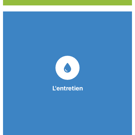
Nos équipes mobiles et consciencieuses vous
garantissent une prestation de nettoyage de
qualité.
L'entretien
En savoir +