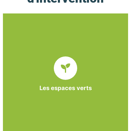
De l’entretien régulier à la création d’un espace
paysager, l’association BASE propose et réalise
des interventions à la demande des entreprises et
collectivités locales.
Les espaces verts
En savoir +