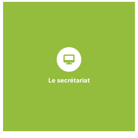
Sur ce pôle nous formons nos salariés aux travaux de
bureautique et de réception : comptabilité, gestion des
dossiers administratifs, courriers, accueil téléphonique.
Cette expérience est systématiquement couplée à une
formation pour permettre aux employés d'être
pleinement opérationnels à l'issue de leur CDDI.
Le secrétariat
En savoir +