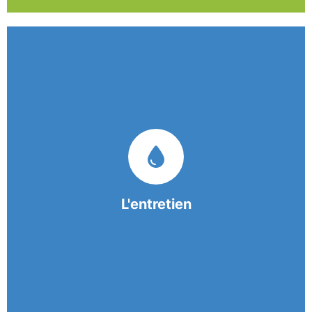
Nos équipes mobiles et consciencieuses vous
garantissent une prestation de nettoyage de
qualité.
L'entretien
En savoir +