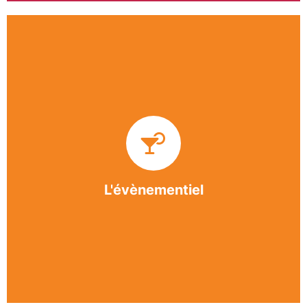
Impliquée dans un grand nombre d’événements
culturels et sportifs du bergeracois, l’association
BASE apporte des solutions innovantes et
originales dans l’organisation des manifestations,
festivals, conventions, colloques et assemblées
générales.
L'évènementiel
En savoir +