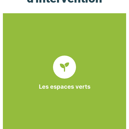
De l’entretien régulier à la création d’un espace
paysager, l’association BASE propose et réalise
des interventions à la demande des entreprises et
collectivités locales.
Les espaces verts
En savoir +