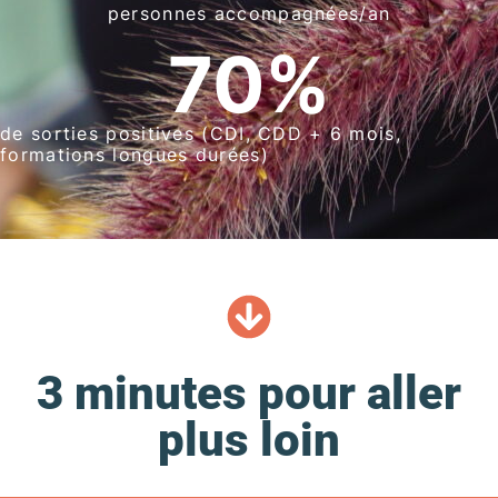
personnes accompagnées/an
70
%
de sorties positives (CDI, CDD + 6 mois,
formations longues durées)
3 minutes pour aller
plus loin