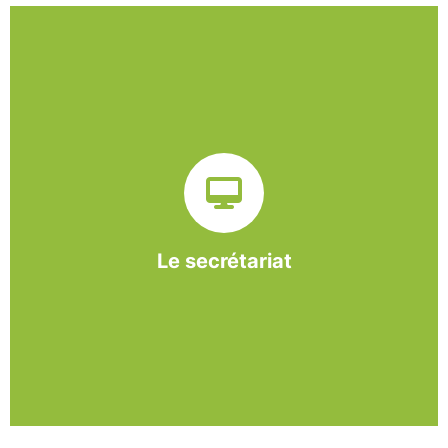
Sur ce pôle nous formons nos salariés aux travaux de
bureautique et de réception : comptabilité, gestion des
dossiers administratifs, courriers, accueil téléphonique.
Cette expérience est systématiquement couplée à une
formation pour permettre aux employés d'être
pleinement opérationnels à l'issue de leur CDDI.
Le secrétariat
En savoir +