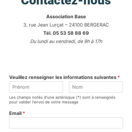
Contactez-nous
Association Base
3, rue Jean Lurçat – 24100 BERGERAC
Tél. 05 53 58 88 69
Du lundi au vendredi, de 9h à 17h
Veuillez renseigner les informations suivantes
*
P
N
Les champs notés d'une astérisque (*) sont à renseignés
r
o
pour valider l'envoi de votre message
é
m
n
Email
*
o
m