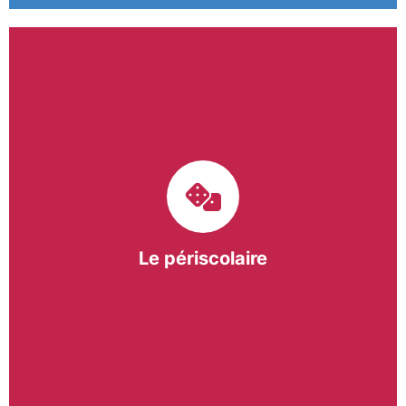
Le pôle périscolaire de BASE a pour mission
d’intervenir dans les écoles primaires du
bergeracois. A travers les Temps d’Activités
Périscolaires (TAP) et les Pauses Méridiennes, nous
apportons une réponse adaptée et individualisée
aux besoins des collectivités.
Le périscolaire
En savoir +