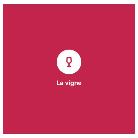
Notre pôle vigne (ACI) et notre Entreprise
d’Insertion (EI) accompagnent une vingtaine de
vignerons de la région sur l’ensemble de leurs
travaux viticoles.
Notre partenariat privilégié avec un
vigneron de la région nous a permis de créer une
Parcelle Pédagogique.
La vigne
En savoir +