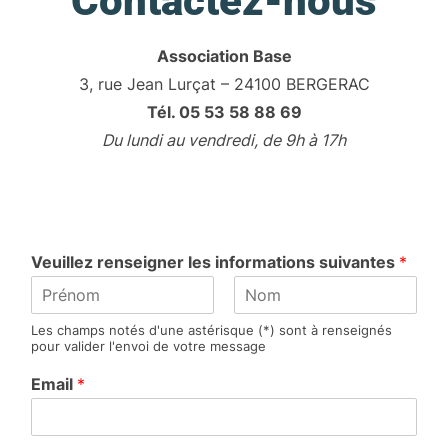
Contactez-nous
Association Base
3, rue Jean Lurçat – 24100 BERGERAC
Tél. 05 53 58 88 69
Du lundi au vendredi, de 9h à 17h
Veuillez renseigner les informations suivantes
*
P
N
Les champs notés d'une astérisque (*) sont à renseignés
r
o
pour valider l'envoi de votre message
é
m
n
Email
*
o
m