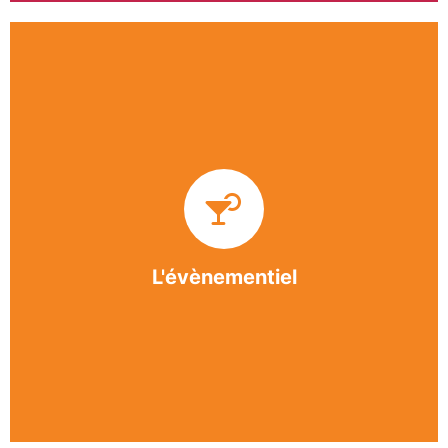
Impliquée dans un grand nombre d’événements
culturels et sportifs du bergeracois, l’association
BASE apporte des solutions innovantes et
originales dans l’organisation des manifestations,
festivals, conventions, colloques et assemblées
générales.
L'évènementiel
En savoir +