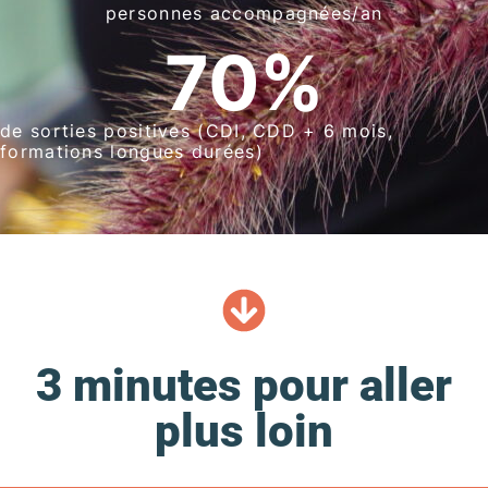
personnes accompagnées/an
70
%
de sorties positives (CDI, CDD + 6 mois,
formations longues durées)
3 minutes pour aller
plus loin