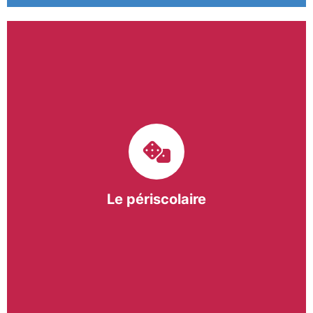
Le pôle périscolaire de BASE a pour mission
d’intervenir dans les écoles primaires du
bergeracois. A travers les Temps d’Activités
Périscolaires (TAP) et les Pauses Méridiennes, nous
apportons une réponse adaptée et individualisée
aux besoins des collectivités.
Le périscolaire
En savoir +