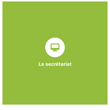
Sur ce pôle nous formons nos salariés aux travaux de
bureautique et de réception : comptabilité, gestion des
dossiers administratifs, courriers, accueil téléphonique.
Cette expérience est systématiquement couplée à une
formation pour permettre aux employés d'être
pleinement opérationnels à l'issue de leur CDDI.
Le secrétariat
En savoir +