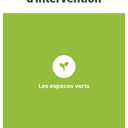
De l’entretien régulier à la création d’un espace
paysager, l’association BASE propose et réalise
des interventions à la demande des entreprises et
collectivités locales.
Les espaces verts
En savoir +