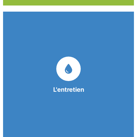
Nos équipes mobiles et consciencieuses vous
garantissent une prestation de nettoyage de
qualité.
L'entretien
En savoir +