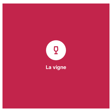
Notre pôle vigne (ACI) et notre Entreprise
d’Insertion (EI) accompagnent une vingtaine de
vignerons de la région sur l’ensemble de leurs
travaux viticoles.
Notre partenariat privilégié avec un
vigneron de la région nous a permis de créer une
Parcelle Pédagogique.
La vigne
En savoir +