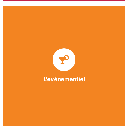
Impliquée dans un grand nombre d’événements
culturels et sportifs du bergeracois, l’association
BASE apporte des solutions innovantes et
originales dans l’organisation des manifestations,
festivals, conventions, colloques et assemblées
générales.
L'évènementiel
En savoir +