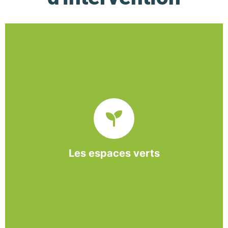
De l’entretien régulier à la création d’un espace
paysager, l’association BASE propose et réalise
des interventions à la demande des entreprises et
collectivités locales.
Les espaces verts
En savoir +