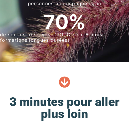
personnes accompagnées/an
70
%
de sorties positives (CDI, CDD + 6 mois,
formations longues durées)
3 minutes pour aller
plus loin