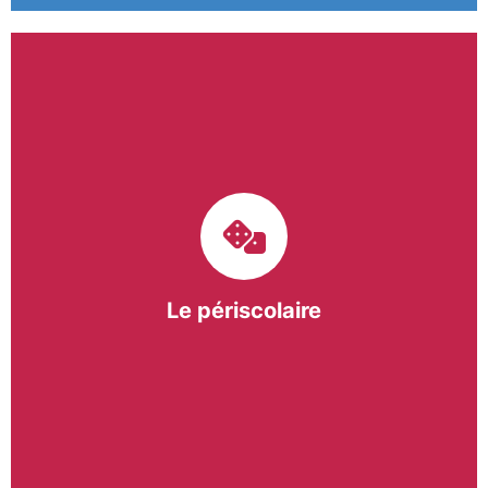
Le pôle périscolaire de BASE a pour mission
d’intervenir dans les écoles primaires du
bergeracois. A travers les Temps d’Activités
Périscolaires (TAP) et les Pauses Méridiennes, nous
apportons une réponse adaptée et individualisée
aux besoins des collectivités.
Le périscolaire
En savoir +