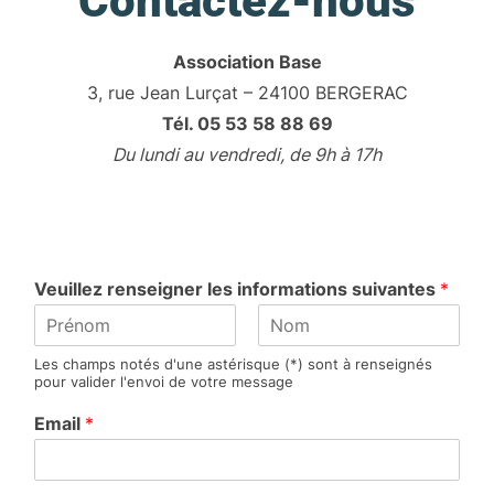
Contactez-nous
Association Base
3, rue Jean Lurçat – 24100 BERGERAC
Tél. 05 53 58 88 69
Du lundi au vendredi, de 9h à 17h
Veuillez renseigner les informations suivantes
*
P
N
Les champs notés d'une astérisque (*) sont à renseignés
r
o
pour valider l'envoi de votre message
é
m
n
Email
*
o
m