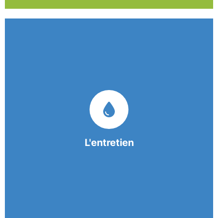
Nos équipes mobiles et consciencieuses vous
garantissent une prestation de nettoyage de
qualité.
L'entretien
En savoir +