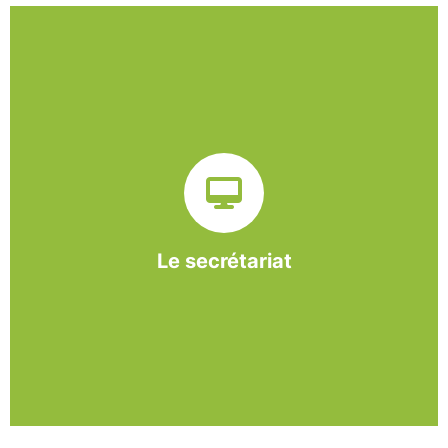
Sur ce pôle nous formons nos salariés aux travaux de
bureautique et de réception : comptabilité, gestion des
dossiers administratifs, courriers, accueil téléphonique.
Cette expérience est systématiquement couplée à une
formation pour permettre aux employés d'être
pleinement opérationnels à l'issue de leur CDDI.
Le secrétariat
En savoir +