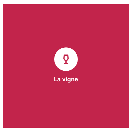
Notre pôle vigne (ACI) et notre Entreprise
d’Insertion (EI) accompagnent une vingtaine de
vignerons de la région sur l’ensemble de leurs
travaux viticoles.
Notre partenariat privilégié avec un
vigneron de la région nous a permis de créer une
Parcelle Pédagogique.
La vigne
En savoir +