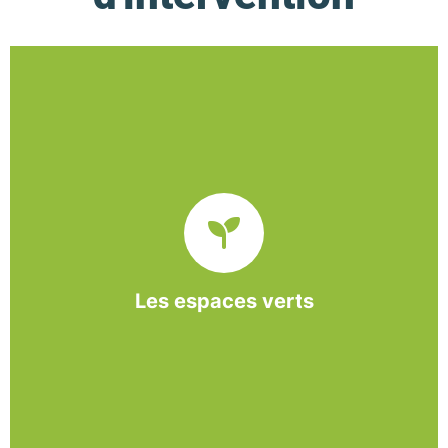
De l’entretien régulier à la création d’un espace
paysager, l’association BASE propose et réalise
des interventions à la demande des entreprises et
collectivités locales.
Les espaces verts
En savoir +