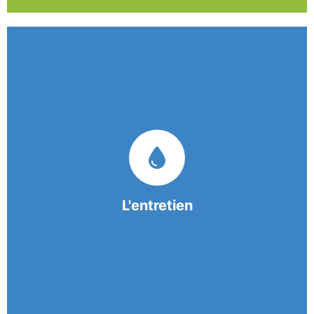
Nos équipes mobiles et consciencieuses vous
garantissent une prestation de nettoyage de
qualité.
L'entretien
En savoir +