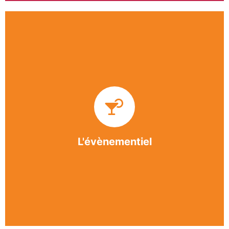
Impliquée dans un grand nombre d’événements
culturels et sportifs du bergeracois, l’association
BASE apporte des solutions innovantes et
originales dans l’organisation des manifestations,
festivals, conventions, colloques et assemblées
générales.
L'évènementiel
En savoir +