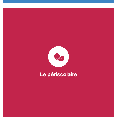
Le pôle périscolaire de BASE a pour mission
d’intervenir dans les écoles primaires du
bergeracois. A travers les Temps d’Activités
Périscolaires (TAP) et les Pauses Méridiennes, nous
apportons une réponse adaptée et individualisée
aux besoins des collectivités.
Le périscolaire
En savoir +