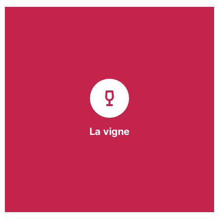
Notre pôle vigne (ACI) et notre Entreprise
d’Insertion (EI) accompagnent une vingtaine de
vignerons de la région sur l’ensemble de leurs
travaux viticoles.
Notre partenariat privilégié avec un
vigneron de la région nous a permis de créer une
Parcelle Pédagogique.
La vigne
En savoir +