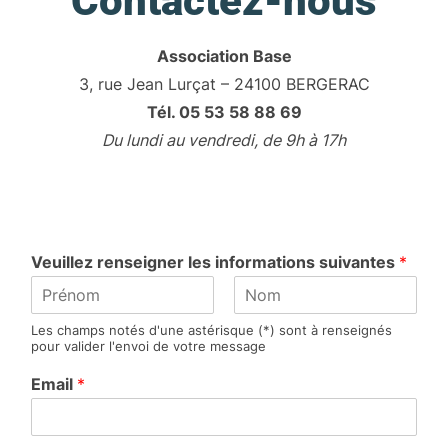
Contactez-nous
Association Base
3, rue Jean Lurçat – 24100 BERGERAC
Tél. 05 53 58 88 69
Du lundi au vendredi, de 9h à 17h
Veuillez renseigner les informations suivantes
*
P
N
Les champs notés d'une astérisque (*) sont à renseignés
r
o
pour valider l'envoi de votre message
é
m
n
Email
*
o
m