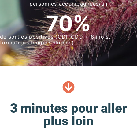
personnes accompagnées/an
70
%
de sorties positives (CDI, CDD + 6 mois,
formations longues durées)
3 minutes pour aller
plus loin