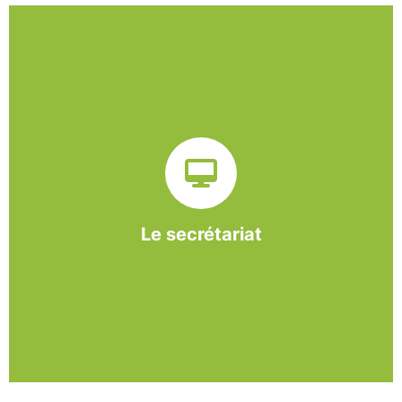
Sur ce pôle nous formons nos salariés aux travaux de
bureautique et de réception : comptabilité, gestion des
dossiers administratifs, courriers, accueil téléphonique.
Cette expérience est systématiquement couplée à une
formation pour permettre aux employés d'être
pleinement opérationnels à l'issue de leur CDDI.
Le secrétariat
En savoir +