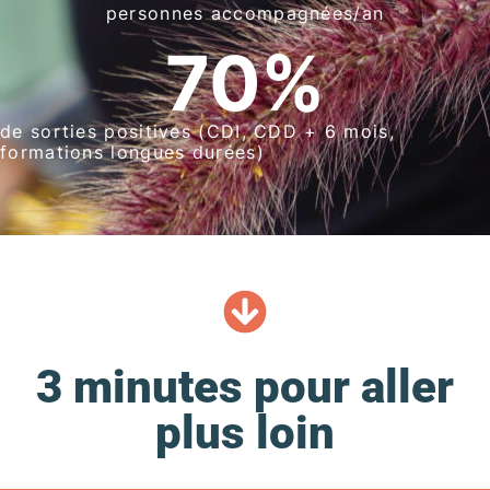
personnes accompagnées/an
70
%
de sorties positives (CDI, CDD + 6 mois,
formations longues durées)
3 minutes pour aller
plus loin