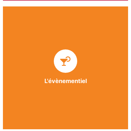
Impliquée dans un grand nombre d’événements
culturels et sportifs du bergeracois, l’association
BASE apporte des solutions innovantes et
originales dans l’organisation des manifestations,
festivals, conventions, colloques et assemblées
générales.
L'évènementiel
En savoir +