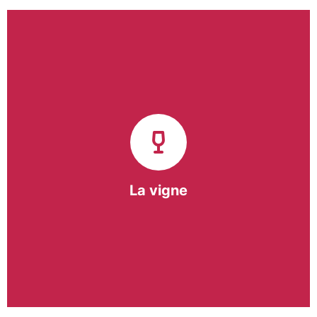
Notre pôle vigne (ACI) et notre Entreprise
d’Insertion (EI) accompagnent une vingtaine de
vignerons de la région sur l’ensemble de leurs
travaux viticoles.
Notre partenariat privilégié avec un
vigneron de la région nous a permis de créer une
Parcelle Pédagogique.
La vigne
En savoir +