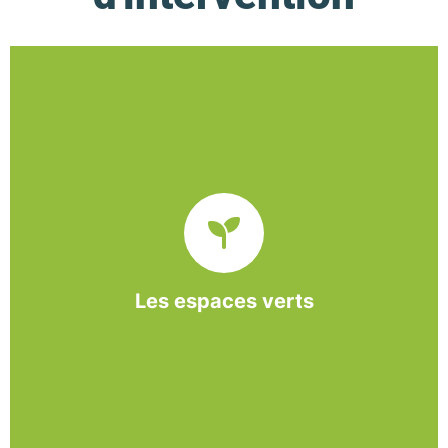
De l’entretien régulier à la création d’un espace
paysager, l’association BASE propose et réalise
des interventions à la demande des entreprises et
collectivités locales.
Les espaces verts
En savoir +