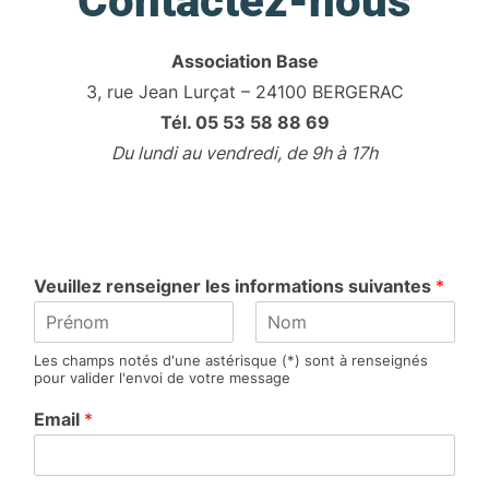
Contactez-nous
Association Base
3, rue Jean Lurçat – 24100 BERGERAC
Tél. 05 53 58 88 69
Du lundi au vendredi, de 9h à 17h
Veuillez renseigner les informations suivantes
*
P
N
Les champs notés d'une astérisque (*) sont à renseignés
r
o
pour valider l'envoi de votre message
é
m
n
Email
*
o
m