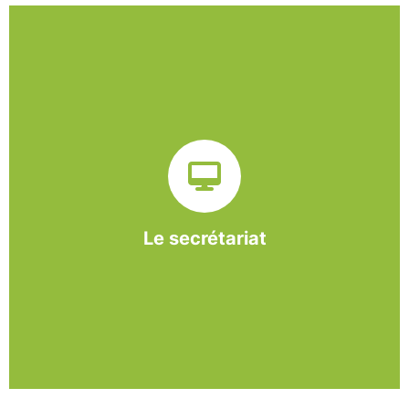
Sur ce pôle nous formons nos salariés aux travaux de
bureautique et de réception : comptabilité, gestion des
dossiers administratifs, courriers, accueil téléphonique.
Cette expérience est systématiquement couplée à une
formation pour permettre aux employés d'être
pleinement opérationnels à l'issue de leur CDDI.
Le secrétariat
En savoir +