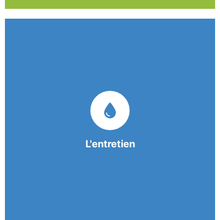
Nos équipes mobiles et consciencieuses vous
garantissent une prestation de nettoyage de
qualité.
L'entretien
En savoir +