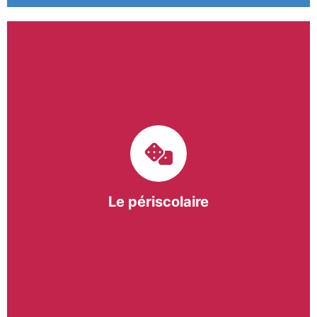
Le pôle périscolaire de BASE a pour mission
d’intervenir dans les écoles primaires du
bergeracois. A travers les Temps d’Activités
Périscolaires (TAP) et les Pauses Méridiennes, nous
apportons une réponse adaptée et individualisée
aux besoins des collectivités.
Le périscolaire
En savoir +