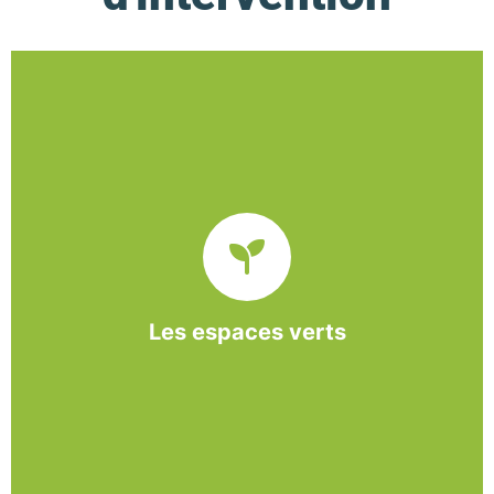
De l’entretien régulier à la création d’un espace
paysager, l’association BASE propose et réalise
des interventions à la demande des entreprises et
collectivités locales.
Les espaces verts
En savoir +