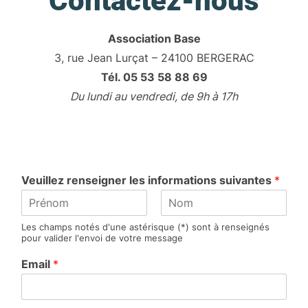
Contactez-nous
Association Base
3, rue Jean Lurçat – 24100 BERGERAC
Tél. 05 53 58 88 69
Du lundi au vendredi, de 9h à 17h
Veuillez renseigner les informations suivantes
*
P
N
Les champs notés d'une astérisque (*) sont à renseignés
r
o
pour valider l'envoi de votre message
é
m
n
Email
*
o
m