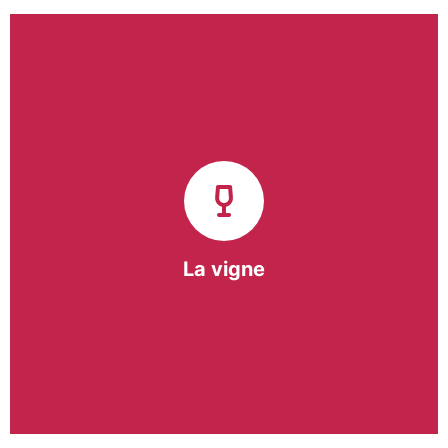
Notre pôle vigne (ACI) et notre Entreprise
d’Insertion (EI) accompagnent une vingtaine de
vignerons de la région sur l’ensemble de leurs
travaux viticoles.
Notre partenariat privilégié avec un
vigneron de la région nous a permis de créer une
Parcelle Pédagogique.
La vigne
En savoir +