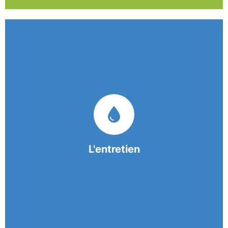
Nos équipes mobiles et consciencieuses vous
garantissent une prestation de nettoyage de
qualité.
L'entretien
En savoir +