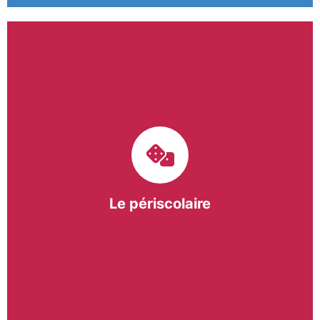
Le pôle périscolaire de BASE a pour mission
d’intervenir dans les écoles primaires du
bergeracois. A travers les Temps d’Activités
Périscolaires (TAP) et les Pauses Méridiennes, nous
apportons une réponse adaptée et individualisée
aux besoins des collectivités.
Le périscolaire
En savoir +