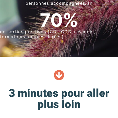
personnes accompagnées/an
70
%
de sorties positives (CDI, CDD + 6 mois,
formations longues durées)
3 minutes pour aller
plus loin