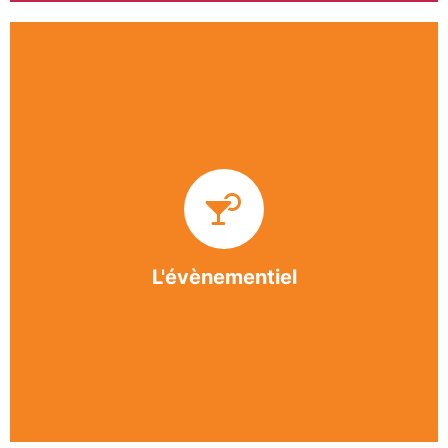
Impliquée dans un grand nombre d’événements
culturels et sportifs du bergeracois, l’association
BASE apporte des solutions innovantes et
originales dans l’organisation des manifestations,
festivals, conventions, colloques et assemblées
générales.
L'évènementiel
En savoir +