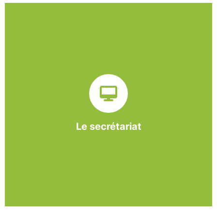
Sur ce pôle nous formons nos salariés aux travaux de
bureautique et de réception : comptabilité, gestion des
dossiers administratifs, courriers, accueil téléphonique.
Cette expérience est systématiquement couplée à une
formation pour permettre aux employés d'être
pleinement opérationnels à l'issue de leur CDDI.
Le secrétariat
En savoir +